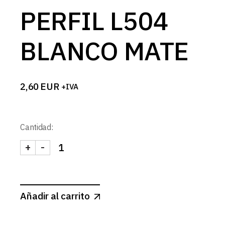
PERFIL L504
BLANCO MATE
2,60
EUR
+IVA
Cantidad:
+
-
TAPA LATERAL PERFIL L504 BLANCO MATE canti
Añadir al carrito