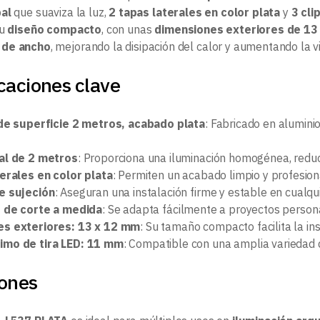
pal
que suaviza la luz,
2 tapas laterales en color plata
y
3 cli
Su
diseño compacto
, con unas
dimensiones exteriores de 13
 de ancho
, mejorando la disipación del calor y aumentando la vid
caciones clave
 de superficie 2 metros, acabado plata
: Fabricado en aluminio
al de 2 metros
: Proporciona una iluminación homogénea, reduc
terales en color plata
: Permiten un acabado limpio y profesiona
e sujeción
: Aseguran una instalación firme y estable en cualqui
d de corte a medida
: Se adapta fácilmente a proyectos person
s exteriores: 13 x 12 mm
: Su tamaño compacto facilita la in
mo de tira LED: 11 mm
: Compatible con una amplia variedad 
iones