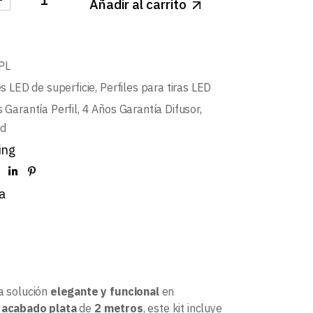
Añadir al carrito
PERFIL DE SUPERFICIE L537+DIFUSOR OPAL+2 TAPAS+
PL
es LED de superficie
,
Perfiles para tiras LED
 Garantía Perfil
,
4 Años Garantía Difusor
,
d
ing
a
a solución
elegante y funcional
en
n acabado plata
de
2 metros
, este kit incluye