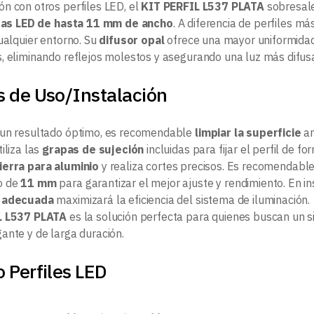
n con otros perfiles LED, el
KIT PERFIL L537 PLATA
sobresal
ras LED de hasta 11 mm de ancho
. A diferencia de perfiles 
ualquier entorno. Su
difusor opal
ofrece una mayor uniformidad
, eliminando reflejos molestos y asegurando una luz más difu
s de Uso/Instalación
 un resultado óptimo, es recomendable
limpiar la superficie
an
iliza las
grapas de sujeción
incluidas para fijar el perfil de fo
ierra para aluminio
y realiza cortes precisos. Es recomendable 
o de
11 mm
para garantizar el mejor ajuste y rendimiento. En i
n adecuada
maximizará la eficiencia del sistema de iluminación.
L L537 PLATA
es la solución perfecta para quienes buscan un 
ante y de larga duración.
 Perfiles LED