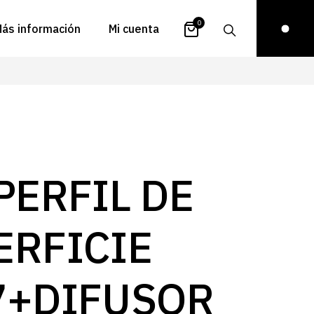
0
ás información
Mi cuenta
atálogos
Login
uestra historia
Carrito
istribuidores
Pedidos
ontacto
Recuperar
PERFIL DE
contraseña
FAQs
royectos
ERFICIE
ona de inspiración
log
7+DIFUSOR