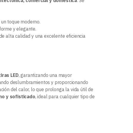
uitectónica, comercial y doméstica
. Se
do un toque moderno.
forme y elegante.
e alta calidad y una excelente eficiencia
tiras LED
, garantizando una mayor
vitando deslumbramientos y proporcionando
ción del calor, lo que prolonga la vida útil de
o y sofisticado
, ideal para cualquier tipo de