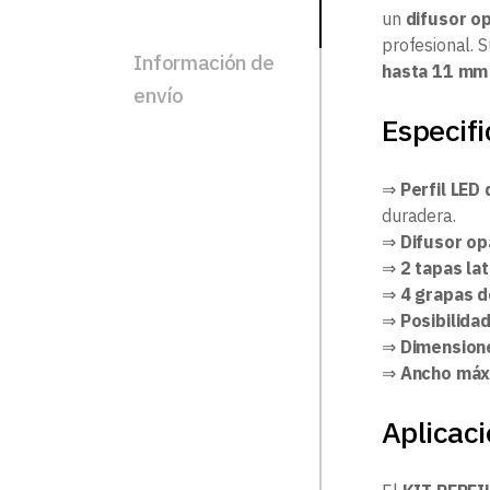
un
difusor o
profesional. 
Información de
hasta 11 mm
envío
Especifi
⇒
Perfil LED
duradera.
⇒
Difusor op
⇒
2 tapas la
⇒
4 grapas d
⇒
Posibilida
⇒
Dimensione
⇒
Ancho máxi
Aplicac