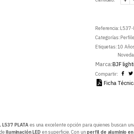
KIT 
Referencia:
L537-
Categorías:
Perfil
Etiquetas:
10 Años
Noveda
Marca:
BJF light
Compartir:
Ficha Técnic
L L537 PLATA
es una excelente opción para quienes buscan un
 de
iluminación LED
en superficie. Con un
perfil de aluminio e