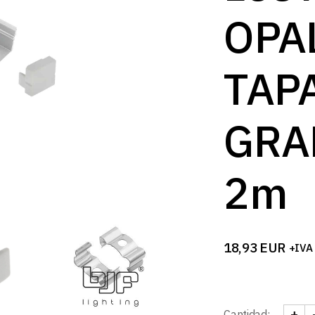
OPA
TAP
GRA
2m
18,93
EUR
+IVA
+
Cantidad: