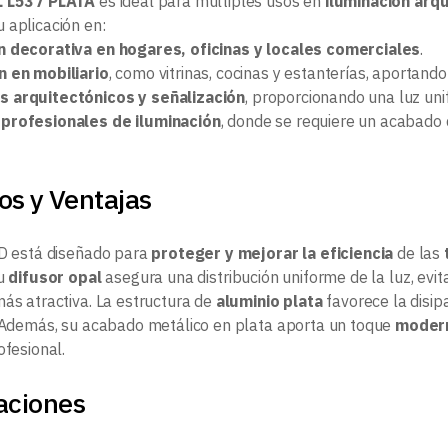
L L537 PLATA
es ideal para múltiples usos en
iluminación arq
 aplicación en:
n decorativa en hogares, oficinas y locales comerciales
.
n en mobiliario
, como vitrinas, cocinas y estanterías, aportan
 arquitectónicos y señalización
, proporcionando una luz uni
profesionales de iluminación
, donde se requiere un acabado d
os y Ventajas
ED está diseñado para
proteger y mejorar la eficiencia
de las
Su
difusor opal
asegura una distribución uniforme de la luz, e
más atractiva. La estructura de
aluminio plata
favorece la disipa
. Además, su acabado metálico en plata aporta un toque
modern
ofesional.
aciones