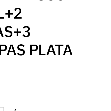
L+2
AS+3
PAS PLATA
-