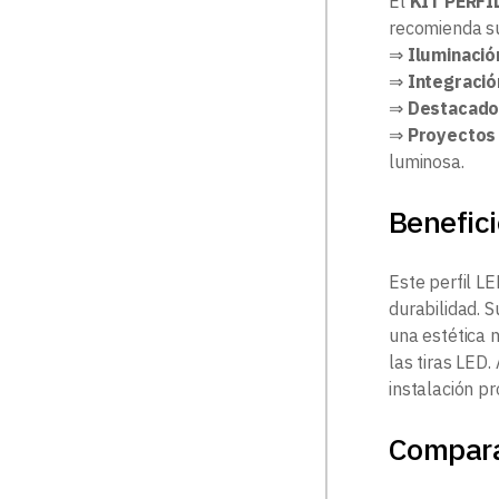
El
KIT PERFI
recomienda su
⇒
Iluminació
⇒
Integració
⇒
Destacados
⇒
Proyectos 
luminosa.
Benefici
Este perfil L
durabilidad. 
una estética 
las tiras LED
instalación pr
Compar