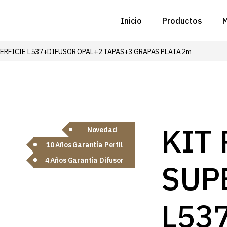
Inicio
Productos
M
UPERFICIE L537+DIFUSOR OPAL+2 TAPAS+3 GRAPAS PLATA 2m
C
N
D
C
KIT 
Novedad
10 Años Garantía Perfil
P
4 Años Garantía Difusor
SUP
Z
B
L53