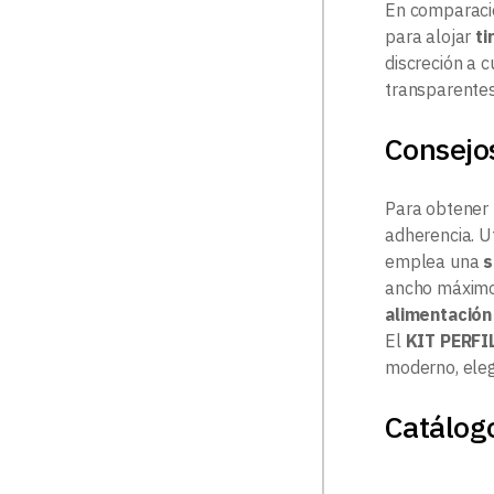
En comparació
para alojar
ti
discreción a c
transparentes
Consejo
Para obtener
adherencia. Ut
emplea una
s
ancho máxim
alimentació
El
KIT PERFI
moderno, eleg
Catálogo