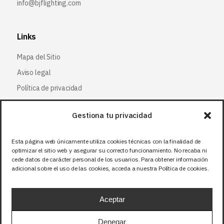
info@bjflighting.com
Links
Mapa del Sitio
Aviso legal
Política de privacidad
Política de cookies
Gestiona tu privacidad
Síguenos
Esta página web únicamente utiliza cookies técnicas con la finalidad de
optimizar el sitio web y asegurar su correcto funcionamiento. No recaba ni
Facebook
cede datos de carácter personal de los usuarios. Para obtener información
adicional sobre el uso de las cookies, acceda a nuestra Política de cookies.
X (Twitter
)
Instagram
Aceptar
LinkedIn
Denegar