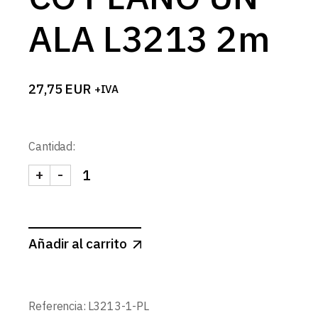
ALA L3213 2m
27,75
EUR
+IVA
Cantidad:
+
-
PERFIL ARQUITECTONICO PLANO UN ALA L3213 
Añadir al carrito
Referencia:
L3213-1-PL