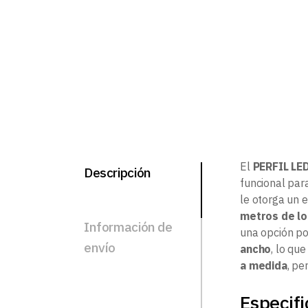
El
PERFIL LE
Descripción
funcional par
le otorga un e
metros de lo
Información de
una opción po
envío
ancho
, lo qu
a medida
, pe
Especifi