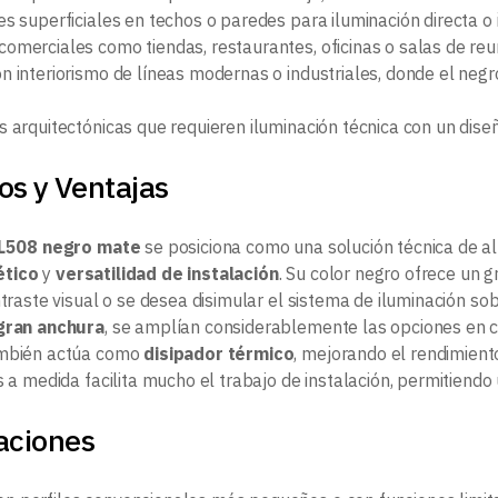
s superficiales en techos o paredes para iluminación directa o i
omerciales como tiendas, restaurantes, oficinas o salas de reu
n interiorismo de líneas modernas o industriales, donde el neg
s arquitectónicas que requieren iluminación técnica con un diseñ
os y Ventajas
 L508 negro mate
se posiciona como una solución técnica de alt
ético
y
versatilidad de instalación
. Su color negro ofrece un 
ntraste visual o se desea disimular el sistema de iluminación so
 gran anchura
, se amplían considerablemente las opciones en cu
ambién actúa como
disipador térmico
, mejorando el rendimiento
s a medida facilita mucho el trabajo de instalación, permitiendo
aciones