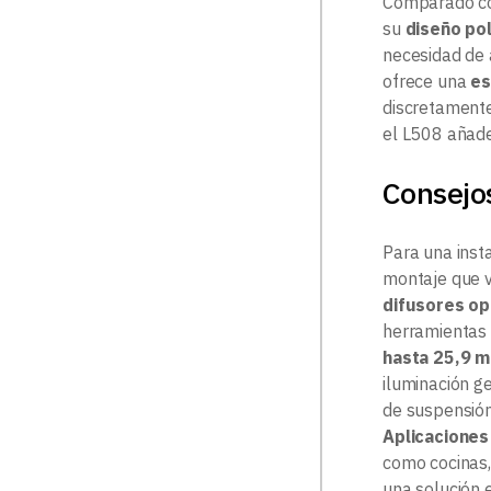
Comparado con
su
diseño pol
necesidad de 
ofrece una
es
discretamente
el L508 añade
Consejo
Para una insta
montaje que v
difusores op
herramientas 
hasta 25,9 
iluminación g
de suspensión
Aplicacione
como cocinas,
una solución e