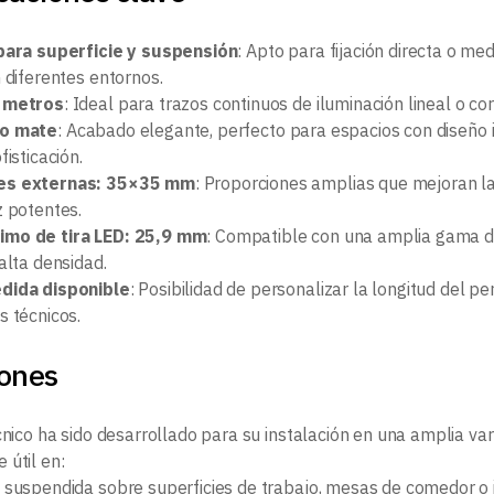
 para superficie y suspensión
: Apto para fijación directa o me
 diferentes entornos.
2 metros
: Ideal para trazos continuos de iluminación lineal o c
ro mate
: Acabado elegante, perfecto para espacios con diseño
fisticación.
es externas: 35×35 mm
: Proporciones amplias que mejoran la 
z potentes.
mo de tira LED: 25,9 mm
: Compatible con una amplia gama de 
alta densidad.
dida disponible
: Posibilidad de personalizar la longitud del p
s técnicos.
iones
écnico ha sido desarrollado para su instalación en una amplia va
 útil en:
 suspendida sobre superficies de trabajo, mesas de comedor o i