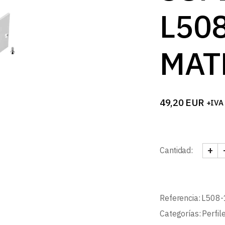
L50
MAT
49,20
EUR
+IVA
+
Cantidad:
PERF
Referencia:
L508
Categorías:
Perfil