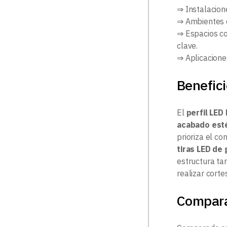
⇒ Instalacione
⇒ Ambientes c
⇒ Espacios co
clave.
⇒ Aplicacione
Benefici
El
perfil LED
acabado est
prioriza el co
tiras LED de
estructura t
realizar corte
Compar