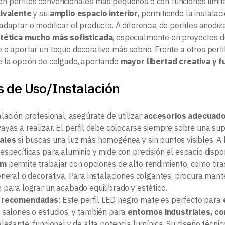
 perfiles convencionales más pequeños o con funciones limit
ivalente
y su
amplio espacio interior
, permitiendo la instala
adaptar o modificar el producto. A diferencia de perfiles anodi
tética mucho más sofisticada
, especialmente en proyectos d
 o aportar un toque decorativo más sobrio. Frente a otros perfil
 la opción de colgado, aportando
mayor libertad creativa y f
s de Uso/Instalación
lación profesional, asegúrate de utilizar
accesorios adecuados
ayas a realizar. El perfil debe colocarse siempre sobre una supe
ales
si buscas una luz más homogénea y sin puntos visibles. A la
específicas para aluminio y mide con precisión el espacio dispo
mm
permite trabajar con opciones de alto rendimiento, como tira
eneral o decorativa. Para instalaciones colgantes, procura mant
 para lograr un acabado equilibrado y estético.
s recomendadas
: Este perfil LED negro mate es perfecto para
 salones o estudios, y también para
entornos industriales, c
legante, funcional y de alta potencia lumínica. Su diseño técnic