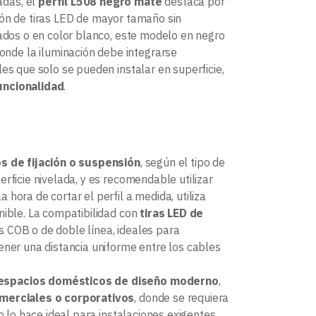
adas, el
perfil L508 negro mate
destaca por
ción de tiras LED de mayor tamaño sin
zados o en color blanco, este modelo en negro
onde la iluminación debe integrarse
es que solo se pueden instalar en superficie,
uncionalidad
.
 de fijación o suspensión
, según el tipo de
rficie nivelada, y es recomendable utilizar
 hora de cortar el perfil a medida, utiliza
nible. La compatibilidad con
tiras LED de
s COB o de doble línea, ideales para
ener una distancia uniforme entre los cables
espacios domésticos de diseño moderno
,
omerciales o corporativos
, donde se requiera
o lo hace ideal para instalaciones exigentes,