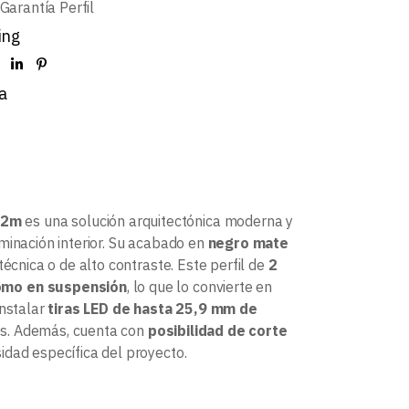
Garantía Perfil
ing
a
 2m
es una solución arquitectónica moderna y
minación interior. Su acabado en
negro mate
écnica o de alto contraste. Este perfil de
2
como en suspensión
, lo que lo convierte en
instalar
tiras LED de hasta 25,9 mm de
ones. Además, cuenta con
posibilidad de corte
idad específica del proyecto.