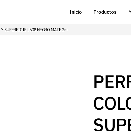
Inicio
Productos
M
 Y SUPERFICIE L508 NEGRO MATE 2m
C
N
D
C
PER
P
COL
Z
B
SUP