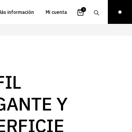
0
ás información
Mi cuenta
atálogos
Login
uestra historia
Carrito
istribuidores
Pedidos
ontacto
Recuperar
FIL
contraseña
FAQs
royectos
GANTE Y
ona de inspiración
log
ERFICIE