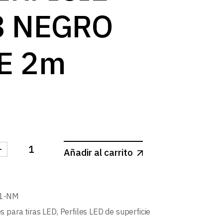
8 NEGRO
E 2m
-
Añadir al carrito
IL COLGANTE Y SUPERFICIE L508 NEGRO MATE 2m can
-1-NM
es para tiras LED
,
Perfiles LED de superficie