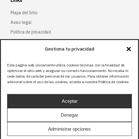
Links
Mapa del Sitio
Aviso legal
Política de privacidad
Política de cookies
Gestiona tu privacidad
Síguenos
Esta página web únicamente utiliza cookies técnicas con la finalidad de
optimizar el sitio web y asegurar su correcto funcionamiento. No recaba ni
Facebook
cede datos de carácter personal de los usuarios. Para obtener información
adicional sobre el uso de las cookies, acceda a nuestra Política de cookies.
X (Twitter
)
Instagram
Aceptar
LinkedIn
Denegar
Precios sin IVA (21%). Tasa RAEE incluida en
Administrar opciones
aquellos productos que corresponda.