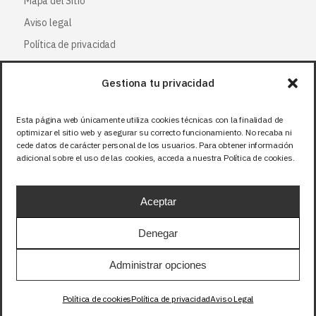
Mapa del Sitio
Aviso legal
Política de privacidad
Política de cookies
Gestiona tu privacidad
Síguenos
Esta página web únicamente utiliza cookies técnicas con la finalidad de
optimizar el sitio web y asegurar su correcto funcionamiento. No recaba ni
Facebook
cede datos de carácter personal de los usuarios. Para obtener información
adicional sobre el uso de las cookies, acceda a nuestra Política de cookies.
X (Twitter
)
Instagram
Aceptar
LinkedIn
Denegar
Precios sin IVA (21%). Tasa RAEE incluida en
Administrar opciones
aquellos productos que corresponda.
Política de cookies
Política de privacidad
Aviso Legal