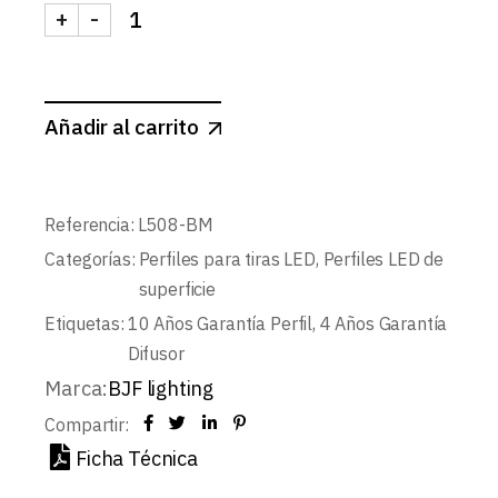
+
-
KIT PERFIL COLGANTE Y SUPERFICIE L508+DIF
Añadir al carrito
Referencia:
L508-BM
Categorías:
Perfiles para tiras LED
,
Perfiles LED de
superficie
Etiquetas:
10 Años Garantía Perfil
,
4 Años Garantía
Difusor
Marca:
BJF lighting
Compartir:
Ficha Técnica