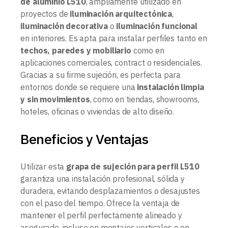
de aluminio L510
, ampliamente utilizado en
proyectos de
iluminación arquitectónica
,
iluminación decorativa
o
iluminación funcional
en interiores. Es apta para instalar perfiles tanto en
techos, paredes y mobiliario
como en
aplicaciones comerciales, contract o residenciales.
Gracias a su firme sujeción, es perfecta para
entornos donde se requiere una
instalación limpia
y sin movimientos
, como en tiendas, showrooms,
hoteles, oficinas o viviendas de alto diseño.
Beneficios y Ventajas
Utilizar esta
grapa de sujeción para perfil L510
garantiza una instalación profesional, sólida y
duradera, evitando desplazamientos o desajustes
con el paso del tiempo. Ofrece la ventaja de
mantener el perfil perfectamente alineado y
asegurado, incluso en montajes verticales o en