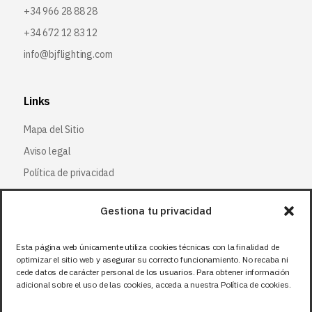
+34 966 28 88 28
+34 672 12 83 12
info@bjflighting.com
Links
Mapa del Sitio
Aviso legal
Política de privacidad
Política de cookies
Gestiona tu privacidad
Síguenos
Esta página web únicamente utiliza cookies técnicas con la finalidad de
optimizar el sitio web y asegurar su correcto funcionamiento. No recaba ni
Facebook
cede datos de carácter personal de los usuarios. Para obtener información
adicional sobre el uso de las cookies, acceda a nuestra Política de cookies.
X (Twitter
)