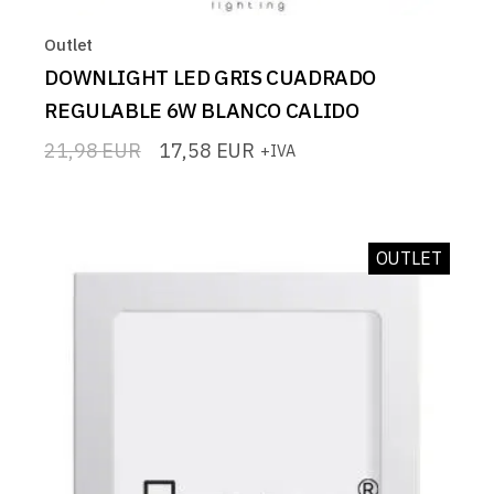
Outlet
DOWNLIGHT LED GRIS CUADRADO
REGULABLE 6W BLANCO CALIDO
21,98
EUR
17,58
EUR
+IVA
El
El
precio
precio
original
actual
era:
es:
21,98 EUR.
17,58 EUR.
OUTLET