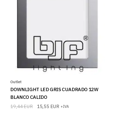
Outlet
DOWNLIGHT LED GRIS CUADRADO 12W
BLANCO CALIDO
19,44
EUR
15,55
EUR
+IVA
El
El
precio
precio