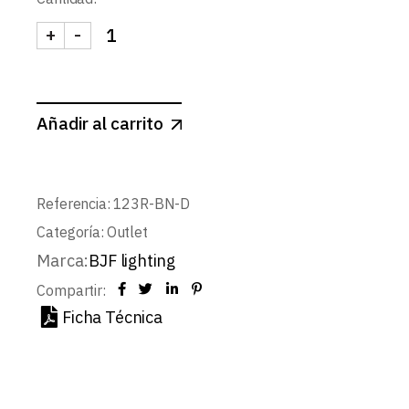
31,36 EUR.
25,09 EUR.
+
-
DOWNLIGHT LED SUPERFICIE GRIS REDONDO RE
Añadir al carrito
Referencia:
123R-BN-D
Categoría:
Outlet
Marca:
BJF lighting
Compartir:
Ficha Técnica