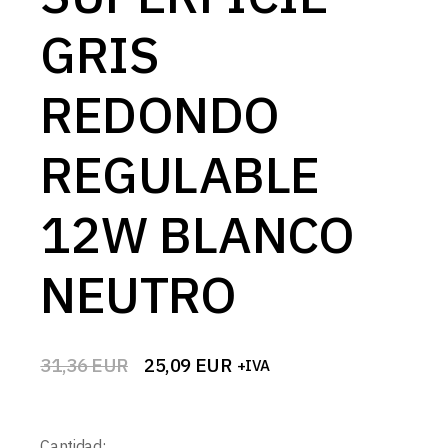
GRIS
REDONDO
REGULABLE
12W BLANCO
NEUTRO
31,36
EUR
25,09
EUR
+IVA
El
El
precio
precio
original
actual
era:
es:
Cantidad: