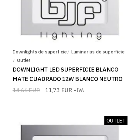
Downlights de superficie
Luminarias de superficie
Outlet
DOWNLIGHT LED SUPERFICIE BLANCO
MATE CUADRADO 12W BLANCO NEUTRO
14,66
EUR
11,73
EUR
+IVA
El
El
precio
precio
original
actual
era:
es:
14,66 EUR.
11,73 EUR.
OUTLET