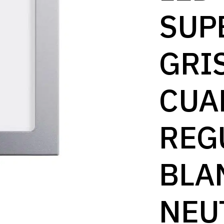
B
SUP
GRI
CUA
REG
BLA
NEU