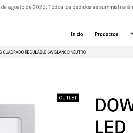
e agosto de 2026. Todos los pedidos se suministrarán a
Inicio
Productos
M
IS CUADRADO REGULABLE 6W BLANCO NEUTRO
C
N
D
C
DOW
OUTLET
P
LED
Z