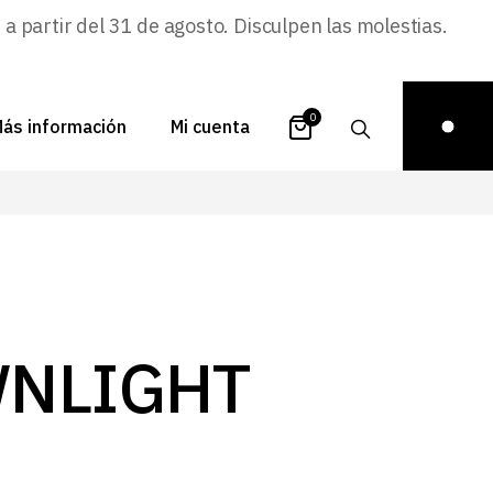
 partir del 31 de agosto. Disculpen las molestias.
0
ás información
Mi cuenta
atálogos
Login
uestra historia
Carrito
istribuidores
Pedidos
ontacto
Recuperar
NLIGHT
contraseña
FAQs
royectos
ona de inspiración