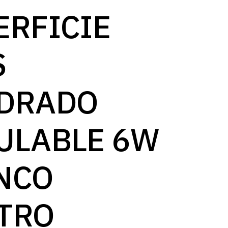
log
ERFICIE
S
DRADO
ULABLE 6W
NCO
TRO