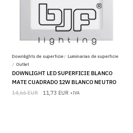
Downlights de superficie
Luminarias de superficie
Outlet
DOWNLIGHT LED SUPERFICIE BLANCO
MATE CUADRADO 12W BLANCO NEUTRO
14,66
EUR
11,73
EUR
+IVA
El
El
precio
precio
original
actual
era:
es:
14,66 EUR.
11,73 EUR.