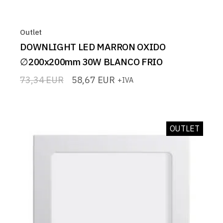
Outlet
DOWNLIGHT LED MARRON OXIDO
∅200x200mm 30W BLANCO FRIO
73,34
EUR
58,67
EUR
+IVA
El
El
precio
precio
original
actual
era:
es:
73,34 EUR.
58,67 EUR.
OUTLET