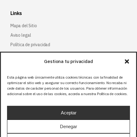
Links
Mapa del Sitio
Aviso legal
Política de privacidad
Política de cookies
Gestiona tu privacidad
Síguenos
Esta página web únicamente utiliza cookies técnicas con la finalidad de
optimizar el sitio web y asegurar su correcto funcionamiento. No recaba ni
Facebook
cede datos de carácter personal de los usuarios. Para obtener información
adicional sobre el uso de las cookies, acceda a nuestra Política de cookies.
X (Twitter
)
Instagram
Aceptar
LinkedIn
Denegar