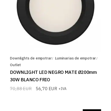
Downlights de empotrar
Luminarias de empotrar
Outlet
DOWNLIGHT LED NEGRO MATE Ø200mm
30W BLANCO FRIO
70,88
EUR
56,70
EUR
+IVA
El
El
precio
precio
original
actual
era:
es:
70,88 EUR.
56,70 EUR.