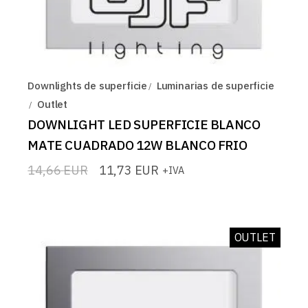
Downlights de superficie
Luminarias de superficie
Outlet
DOWNLIGHT LED SUPERFICIE BLANCO
MATE CUADRADO 12W BLANCO FRIO
14,66
EUR
11,73
EUR
+IVA
El
El
precio
precio
original
actual
era:
es:
14,66 EUR.
11,73 EUR.
OUTLET