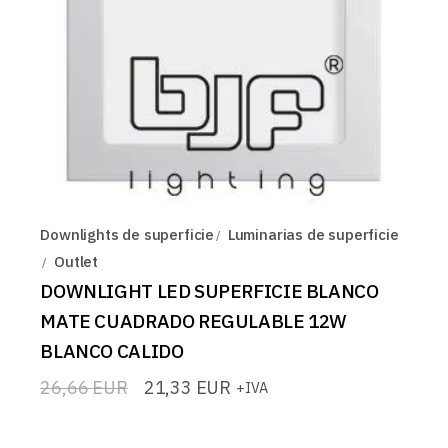
Downlights de superficie
Luminarias de superficie
Outlet
DOWNLIGHT LED SUPERFICIE BLANCO
MATE CUADRADO REGULABLE 12W
BLANCO CALIDO
26,66
EUR
21,33
EUR
+IVA
El
El
precio
precio
original
actual