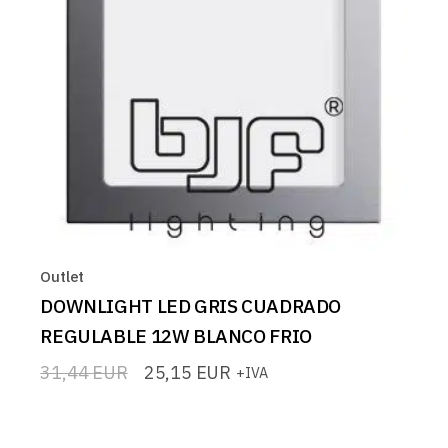
Outlet
DOWNLIGHT LED GRIS CUADRADO
REGULABLE 12W BLANCO FRIO
31,44
EUR
25,15
EUR
+IVA
El
El
precio
precio
original
actual
era:
es: