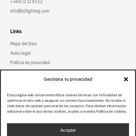
+34 672 12 83 12
info@bjflighting.com
Links
Mapa del Sitio
Aviso legal
Política de privacidad
Política de cookies
Gestiona tu privacidad
Síguenos
Esta página web únicamente utiliza cookies técnicas con la finalidad de
optimizar el sitio web y asegurar su correcto funcionamiento. No recaba ni
Facebook
cede datos de carácter personal de los usuarios. Para obtener información
adicional sobre el uso de las cookies, acceda a nuestra Política de cookies.
X (Twitter
)
Instagram
Aceptar
LinkedIn