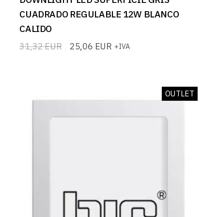
CUADRADO REGULABLE 12W BLANCO
CALIDO
31,32
EUR
25,06
EUR
+IVA
El
El
precio
precio
original
actual
era:
es:
31,32 EUR.
25,06 EUR.
OUTLET