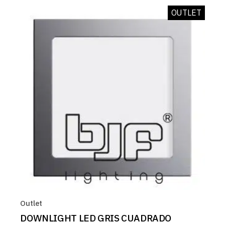
25,94 EUR.
20,75 EUR.
OUTLET
Outlet
DOWNLIGHT LED GRIS CUADRADO