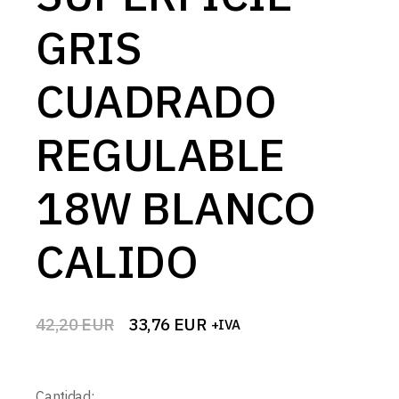
GRIS
CUADRADO
REGULABLE
18W BLANCO
CALIDO
42,20
EUR
33,76
EUR
+IVA
El
El
precio
precio
original
actual
era:
es:
Cantidad:
42,20 EUR.
33,76 EUR.