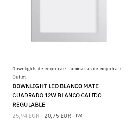
Downlights de empotrar
Luminarias de empotrar
Outlet
DOWNLIGHT LED BLANCO MATE
CUADRADO 12W BLANCO CALIDO
REGULABLE
25,94
EUR
20,75
EUR
+IVA
El
El
precio
precio
original
actual
era:
es: