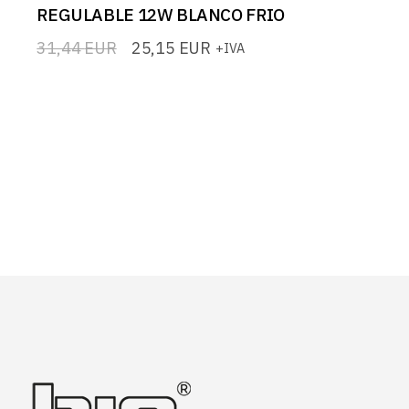
REGULABLE 12W BLANCO FRIO
31,44
EUR
25,15
EUR
+IVA
El
El
precio
precio
original
actual
era:
es:
31,44 EUR.
25,15 EUR.