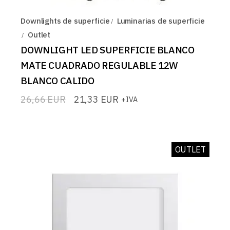
Downlights de superficie
Luminarias de superficie
Outlet
DOWNLIGHT LED SUPERFICIE BLANCO
MATE CUADRADO REGULABLE 12W
BLANCO CALIDO
26,66
EUR
21,33
EUR
+IVA
El
El
precio
precio
original
actual
era:
es:
26,66 EUR.
21,33 EUR.
OUTLET