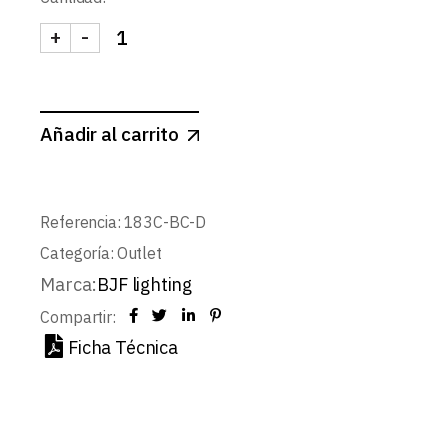
+
-
DOWNLIGHT LED SUPERFICIE GRIS CUADRADO R
Añadir al carrito
Referencia:
183C-BC-D
Categoría:
Outlet
Marca:
BJF lighting
Compartir:
Ficha Técnica