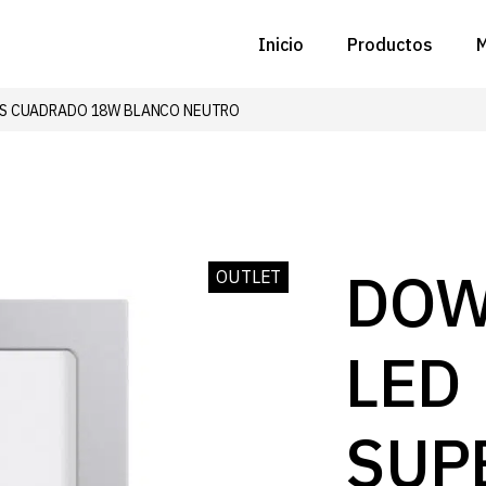
Inicio
Productos
M
IS CUADRADO 18W BLANCO NEUTRO
C
N
D
C
DOW
OUTLET
P
LED
Z
B
SUP