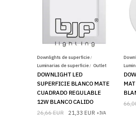
Downlights de superficie
Downl
Luminarias de superficie
Outlet
Lumin
DOWNLIGHT LED
DOW
SUPERFICIE BLANCO MATE
MAT
CUADRADO REGULABLE
BLA
12W BLANCO CALIDO
66,
El
El
prec
prec
26,66
EUR
21,33
EUR
+IVA
El
El
origi
actua
precio
precio
era:
es:
original
actual
66,0
52,8
era:
es: