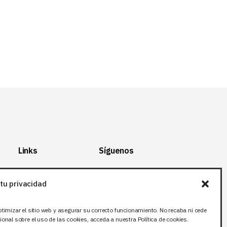
Links
Síguenos
Mapa del Sitio
Facebook
tu privacidad
Aviso legal
X (Twitter
)
Política de
Instagram
ptimizar el sitio web y asegurar su correcto funcionamiento. No recaba ni cede
privacidad
LinkedIn
onal sobre el uso de las cookies, acceda a nuestra Política de cookies.