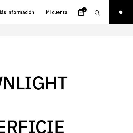
0
ás información
Mi cuenta
atálogos
Login
uestra historia
Carrito
istribuidores
Pedidos
ontacto
Recuperar
NLIGHT
contraseña
FAQs
royectos
ona de inspiración
log
ERFICIE