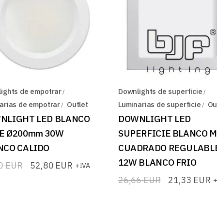
ights de empotrar
Downlights de superficie
arias de empotrar
Outlet
Luminarias de superficie
Ou
NLIGHT LED BLANCO
DOWNLIGHT LED
E Ø200mm 30W
SUPERFICIE BLANCO 
NCO CALIDO
CUADRADO REGULABL
12W BLANCO FRIO
00
EUR
52,80
EUR
+IVA
io
io
26,66
EUR
21,33
EUR
+
El
El
nal
l
precio
precio
original
actual
0 EUR.
0 EUR.
era:
es: