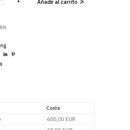
Añadir al carrito
LIGHT LED SUPERFICIE GRIS CUADRADO 18W BLANC
-BN
ing
a
Coste
)
600,00
EUR