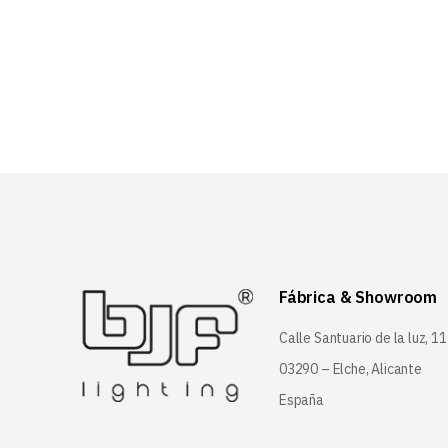
26,66 EUR.
21,33 EUR.
Fábrica & Showroom
Calle Santuario de la luz, 11
03290 – Elche, Alicante
España