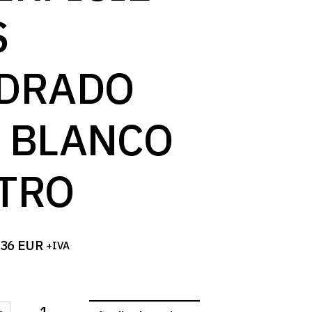
S
DRADO
 BLANCO
TRO
,36
EUR
+IVA
-