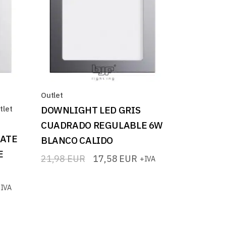
Outlet
tlet
DOWNLIGHT LED GRIS
CUADRADO REGULABLE 6W
MATE
BLANCO CALIDO
E
21,98
EUR
17,58
EUR
+IVA
El
El
precio
precio
original
actual
IVA
era:
es:
21,98 EUR.
17,58 EUR.