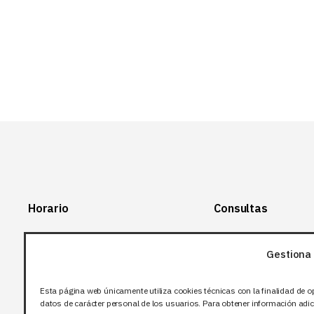
26,66 EUR.
21,33 EUR.
Horario
Consultas
Lunes-Viernes:
+34 966 28 88
28
Gestiona 
07:00-14:00
+34 672 12 83
Sábado y domingo:
12
Esta página web únicamente utiliza cookies técnicas con la finalidad de o
Cerrado
datos de carácter personal de los usuarios. Para obtener información adici
info@bjflighting.com