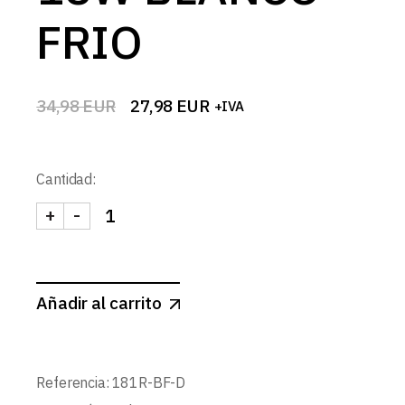
FRIO
34,98
EUR
27,98
EUR
+IVA
El
El
precio
precio
original
actual
era:
es:
Cantidad:
34,98 EUR.
27,98 EUR.
+
-
DOWNLIGHT LED GRIS REDONDO REGULABLE 18W
Añadir al carrito
Referencia:
181R-BF-D