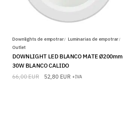
Downlights de empotrar
Luminarias de empotrar
Outlet
DOWNLIGHT LED BLANCO MATE Ø200mm
30W BLANCO CALIDO
66,00
EUR
52,80
EUR
+IVA
El
El
precio
precio
original
actual
era:
es:
66,00 EUR.
52,80 EUR.