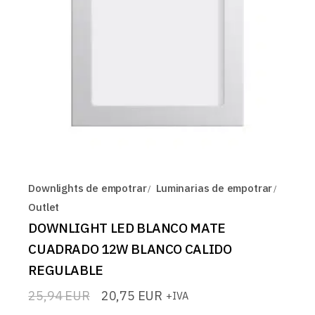
Downlights de empotrar
Luminarias de empotrar
Outlet
DOWNLIGHT LED BLANCO MATE
CUADRADO 12W BLANCO CALIDO
REGULABLE
25,94
EUR
20,75
EUR
+IVA
El
El
precio
precio