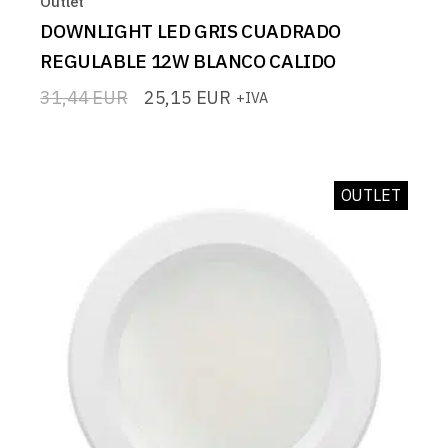
Outlet
DOWNLIGHT LED GRIS CUADRADO
REGULABLE 12W BLANCO CALIDO
31,44
EUR
25,15
EUR
+IVA
El
El
precio
precio
original
actual
era:
es:
31,44 EUR.
25,15 EUR.
OUTLET