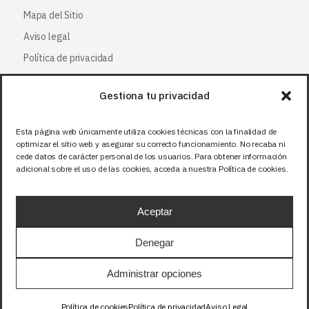
Mapa del Sitio
Aviso legal
Política de privacidad
Política de cookies
Gestiona tu privacidad
Síguenos
Esta página web únicamente utiliza cookies técnicas con la finalidad de
optimizar el sitio web y asegurar su correcto funcionamiento. No recaba ni
Facebook
cede datos de carácter personal de los usuarios. Para obtener información
adicional sobre el uso de las cookies, acceda a nuestra Política de cookies.
X (Twitter
)
Instagram
Aceptar
LinkedIn
Denegar
Precios sin IVA (21%). Tasa RAEE incluida en
Administrar opciones
aquellos productos que corresponda.
Política de cookies
Política de privacidad
Aviso Legal