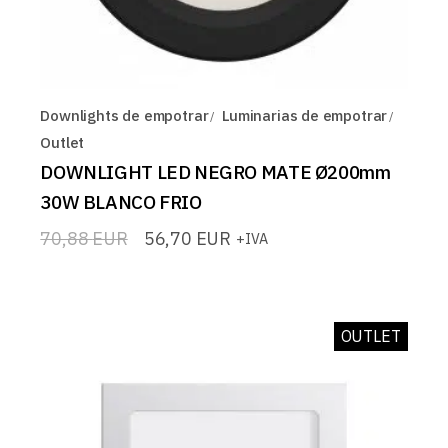
Downlights de empotrar
Luminarias de empotrar
Outlet
DOWNLIGHT LED NEGRO MATE Ø200mm
30W BLANCO FRIO
70,88
EUR
56,70
EUR
+IVA
El
El
precio
precio
original
actual
era:
es:
70,88 EUR.
56,70 EUR.
OUTLET