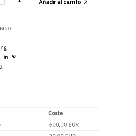
Añadir al carrito
LIGHT LED GRIS REDONDO REGULABLE 18W BLANCO 
BC-D
ing
a
Coste
)
600,00
EUR