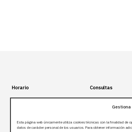
6 EUR.
3 EUR.
Horario
Consultas
Lunes-Viernes:
+34 966 28 88
28
Gestiona 
07:00-14:00
+34 672 12 83
Sábado y domingo:
12
Esta página web únicamente utiliza cookies técnicas con la finalidad de o
Cerrado
datos de carácter personal de los usuarios. Para obtener información adici
info@bjflighting.com