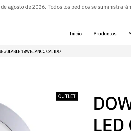
e agosto de 2026. Todos los pedidos se suministrarán a
Inicio
Productos
M
REGULABLE 18W BLANCO CALIDO
C
N
D
C
DOW
OUTLET
P
LED
Z