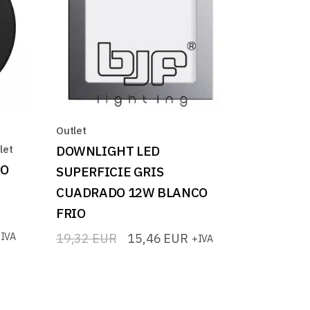
Outlet
let
DOWNLIGHT LED
RO
SUPERFICIE GRIS
CUADRADO 12W BLANCO
FRIO
IVA
19,32
EUR
15,46
EUR
+IVA
El
El
precio
precio
original
actual
era:
es:
19,32 EUR.
15,46 EUR.