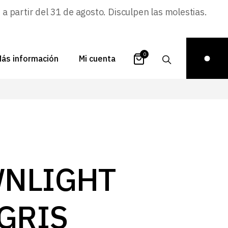
 partir del 31 de agosto. Disculpen las molestias.
0
ás información
Mi cuenta
atálogos
Login
uestra historia
Carrito
istribuidores
Pedidos
ontacto
Recuperar
NLIGHT
contraseña
FAQs
royectos
 GRIS
ona de inspiración