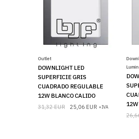
Outlet
Downl
DOWNLIGHT LED
Lumin
DOW
SUPERFICIE GRIS
SUP
CUADRADO REGULABLE
CUA
12W BLANCO CALIDO
12W
31,32
EUR
25,06
EUR
+IVA
El
El
precio
precio
26,
El
El
original
actual
prec
prec
era:
es:
origi
actua
31,32 EUR.
25,06 EUR.
era:
es: