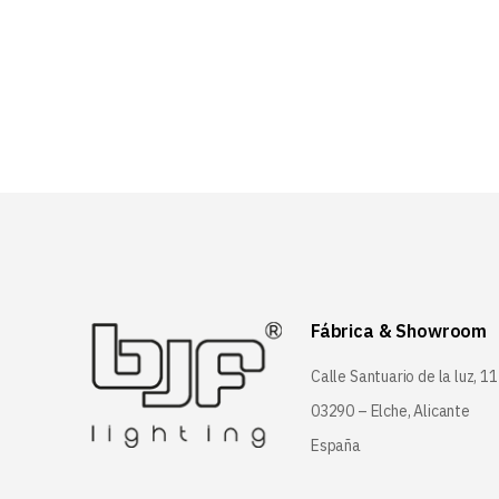
26,6
21,3
Fábrica & Showroom
Calle Santuario de la luz, 11
03290 – Elche, Alicante
España