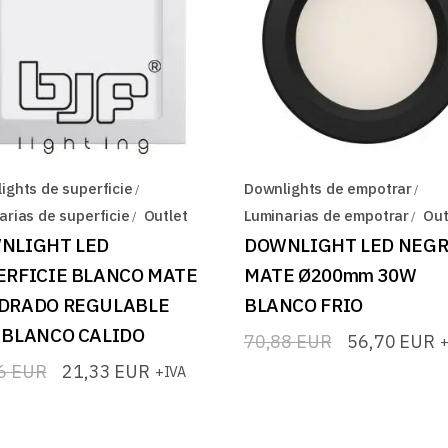
ights de superficie
Downlights de empotrar
arias de superficie
Outlet
Luminarias de empotrar
Out
NLIGHT LED
DOWNLIGHT LED NEG
ERFICIE BLANCO MATE
MATE Ø200mm 30W
DRADO REGULABLE
BLANCO FRIO
 BLANCO CALIDO
70,88
EUR
56,70
EUR
+
El
El
precio
precio
66
EUR
21,33
EUR
+IVA
original
actual
io
io
era:
es:
nal
l
70,88 EUR.
56,70 EUR.