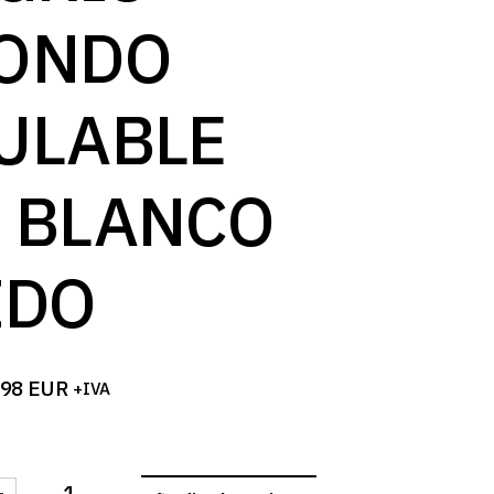
log
ONDO
ULABLE
 BLANCO
IDO
,98
EUR
+IVA
-