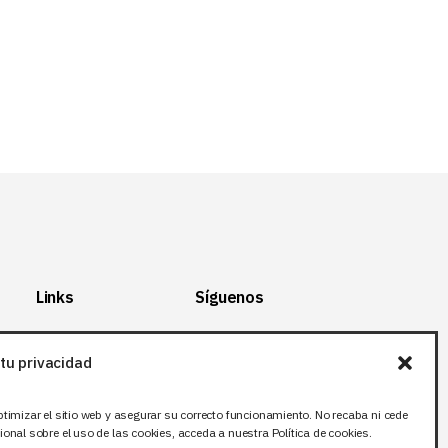
Links
Síguenos
Mapa del Sitio
Facebook
tu privacidad
Aviso legal
X (Twitter
)
Política de
Instagram
ptimizar el sitio web y asegurar su correcto funcionamiento. No recaba ni cede
privacidad
LinkedIn
onal sobre el uso de las cookies, acceda a nuestra Política de cookies.