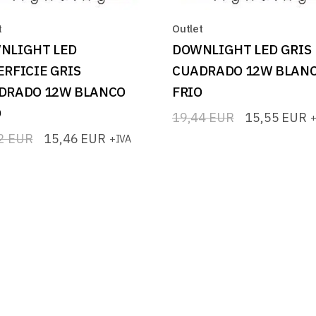
t
Outlet
NLIGHT LED
DOWNLIGHT LED GRIS
ERFICIE GRIS
CUADRADO 12W BLAN
DRADO 12W BLANCO
FRIO
O
19,44
EUR
15,55
EUR
+
El
El
precio
precio
32
EUR
15,46
EUR
+IVA
original
actual
io
io
era:
es:
nal
l
19,44 EUR.
15,55 EUR.
2 EUR.
6 EUR.