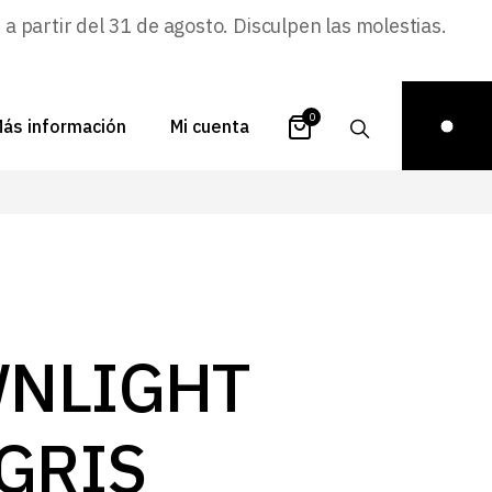
 partir del 31 de agosto. Disculpen las molestias.
0
ás información
Mi cuenta
atálogos
Login
uestra historia
Carrito
istribuidores
Pedidos
ontacto
Recuperar
NLIGHT
contraseña
FAQs
royectos
 GRIS
ona de inspiración