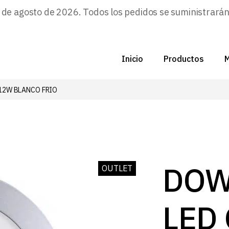
e agosto de 2026. Todos los pedidos se suministrarán a
Inicio
Productos
M
12W BLANCO FRIO
C
N
D
C
DOW
OUTLET
P
LED
Z