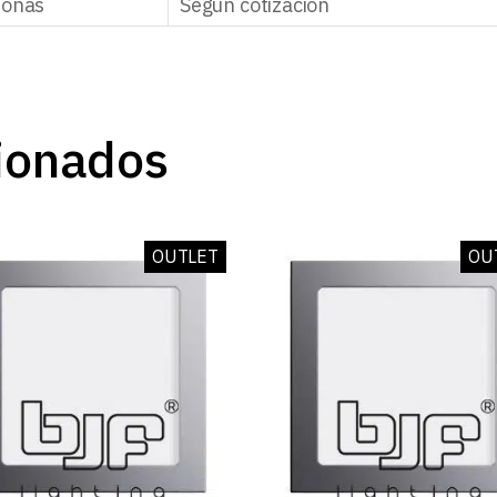
zonas
Según cotización
ionados
OUTLET
OU