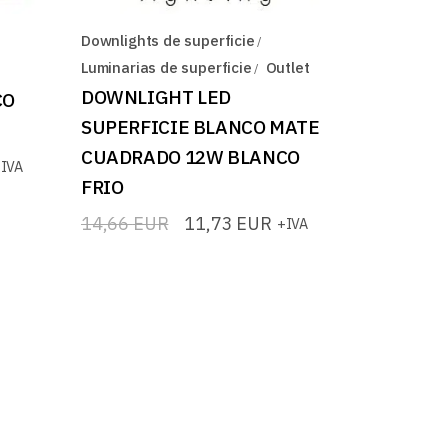
Downlights de superficie
Luminarias de superficie
Outlet
DOWNLIGHT LED
CO
SUPERFICIE BLANCO MATE
CUADRADO 12W BLANCO
IVA
FRIO
14,66
EUR
11,73
EUR
+IVA
El
El
precio
precio
original
actual
era:
es:
14,66 EUR.
11,73 EUR.