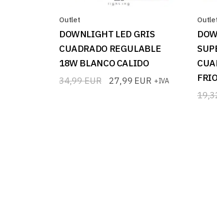
Outlet
Outle
DOWNLIGHT LED GRIS
DOW
CUADRADO REGULABLE
SUP
18W BLANCO CALIDO
CUA
FRI
34,99
EUR
27,99
EUR
+IVA
El
El
precio
precio
19,
El
El
original
actual
prec
prec
era:
es:
origi
actua
34,99 EUR.
27,99 EUR.
era:
es:
19,3
15,4