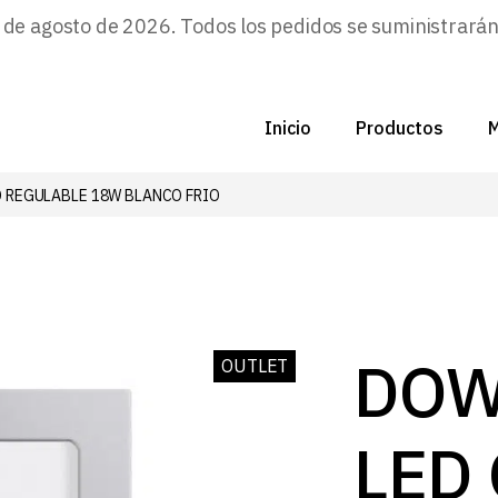
e agosto de 2026. Todos los pedidos se suministrarán a
Inicio
Productos
M
 REGULABLE 18W BLANCO FRIO
C
N
D
C
DOW
OUTLET
P
LED
Z