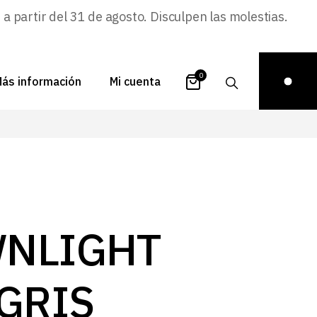
 partir del 31 de agosto. Disculpen las molestias.
0
ás información
Mi cuenta
atálogos
Login
uestra historia
Carrito
istribuidores
Pedidos
ontacto
Recuperar
NLIGHT
contraseña
FAQs
royectos
 GRIS
ona de inspiración