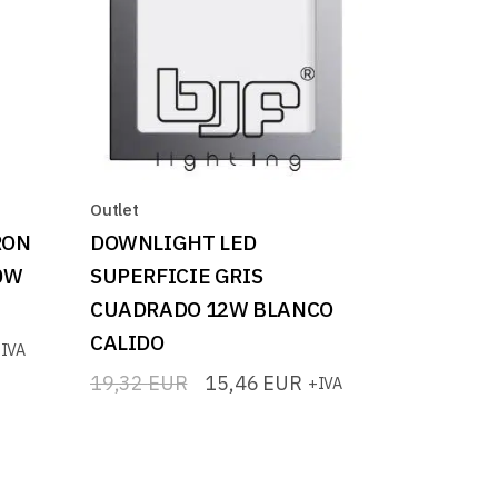
Outlet
RON
DOWNLIGHT LED
0W
SUPERFICIE GRIS
CUADRADO 12W BLANCO
CALIDO
IVA
19,32
EUR
15,46
EUR
+IVA
El
El
precio
precio
original
actual
era:
es:
19,32 EUR.
15,46 EUR.