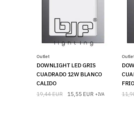
Outlet
Outle
DOWNLIGHT LED GRIS
DOW
CUADRADO 12W BLANCO
CUA
CALIDO
FRI
19,44
EUR
15,55
EUR
11,
+IVA
El
El
El
El
precio
precio
prec
prec
original
actual
origi
actua
era:
es:
era:
es:
19,44 EUR.
15,55 EUR.
11,9
9,58