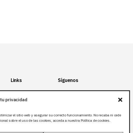
Links
Síguenos
Mapa del Sitio
Facebook
tu privacidad
Aviso legal
X (Twitter
)
Política de
Instagram
ptimizar el sitio web y asegurar su correcto funcionamiento. No recaba ni cede
privacidad
LinkedIn
onal sobre el uso de las cookies, acceda a nuestra Política de cookies.
Política de cookies