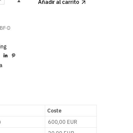
Añadir al carrito
LIGHT LED GRIS CUADRADO REGULABLE 18W BLANCO
BF-D
ing
a
Coste
)
600,00
EUR