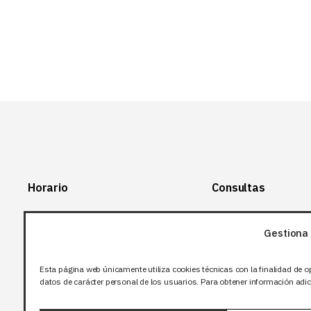
Horario
Consultas
Lunes-Viernes:
+34 966 28 88
28
Gestiona 
07:00-14:00
+34 672 12 83
Sábado y domingo:
12
Esta página web únicamente utiliza cookies técnicas con la finalidad de o
Cerrado
datos de carácter personal de los usuarios. Para obtener información adici
info@bjflighting.com