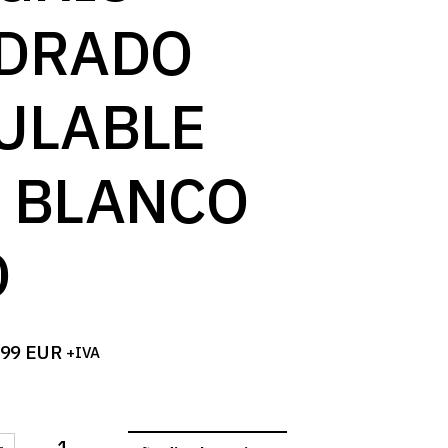
log
DRADO
ULABLE
 BLANCO
O
,99
EUR
+IVA
-