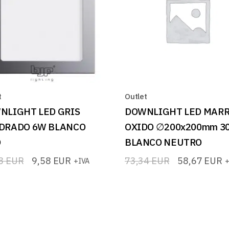
t
Outlet
NLIGHT LED GRIS
DOWNLIGHT LED MAR
DRADO 6W BLANCO
OXIDO ∅200x200mm 3
O
BLANCO NEUTRO
98
EUR
9,58
EUR
73,34
EUR
58,67
EUR
+IVA
+
El
El
io
io
precio
precio
nal
l
original
actual
era:
es:
8 EUR.
 EUR.
73,34 EUR.
58,67 EUR.