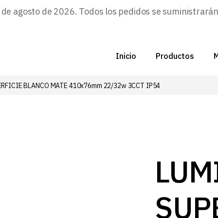
e agosto de 2026. Todos los pedidos se suministrarán a
Inicio
Productos
M
RFICIE BLANCO MATE 410x76mm 22/32w 3CCT IP54
C
N
D
C
LUM
P
SUP
Z