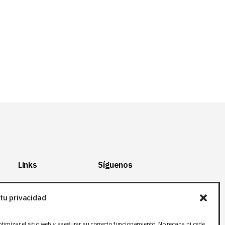
Links
Síguenos
Mapa del Sitio
Facebook
tu privacidad
Aviso legal
X (Twitter
)
Política de
Instagram
ptimizar el sitio web y asegurar su correcto funcionamiento. No recaba ni cede