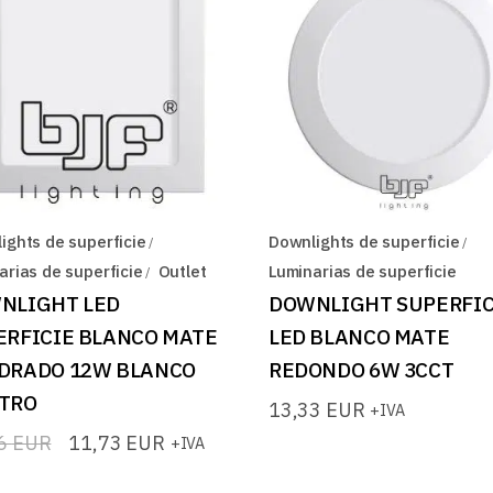
ights de superficie
Downlights de superficie
arias de superficie
Outlet
Luminarias de superficie
NLIGHT LED
DOWNLIGHT SUPERFIC
ERFICIE BLANCO MATE
LED BLANCO MATE
DRADO 12W BLANCO
REDONDO 6W 3CCT
TRO
13,33
EUR
+IVA
66
EUR
11,73
EUR
+IVA
io
io
nal
l