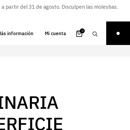
 partir del 31 de agosto. Disculpen las molestias.
0
ás información
Mi cuenta
atálogos
Login
uestra historia
Carrito
istribuidores
Pedidos
ontacto
Recuperar
INARIA
contraseña
FAQs
royectos
ERFICIE
ona de inspiración