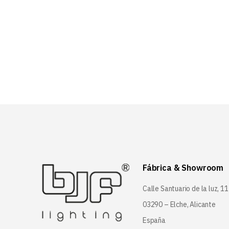
era:
es:
14,6
11,7
Fábrica & Showroom
Calle Santuario de la luz, 11
03290 – Elche, Alicante
España