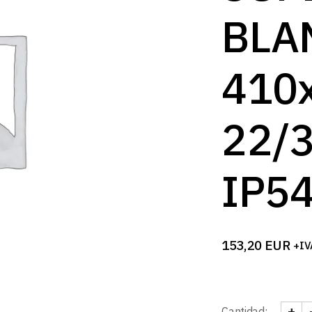
B
BLA
410
22/
IP5
153,20
EUR
+IV
+
Cantidad: