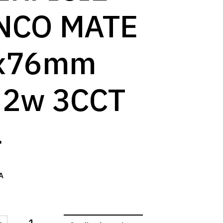
log
NCO MATE
x76mm
32w 3CCT
4
A
-