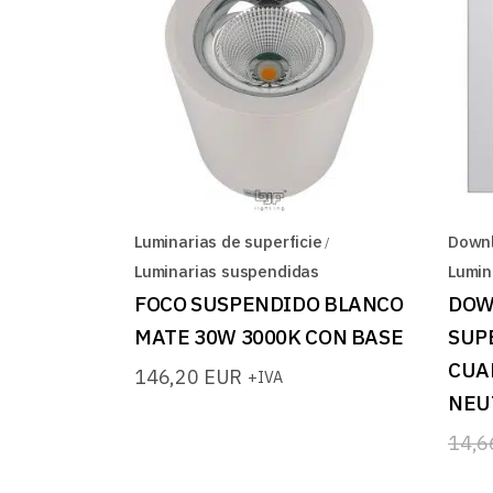
Luminarias de superficie
Downl
Luminarias suspendidas
Lumin
FOCO SUSPENDIDO BLANCO
DOW
MATE 30W 3000K CON BASE
SUP
CUA
146,20
EUR
+IVA
NEU
14,
El
El
prec
prec
origi
actua