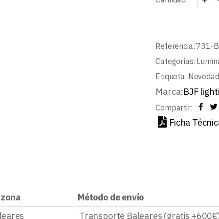
LUMI
Referencia:
731-
Categorías:
Lumina
Etiqueta:
Noveda
Marca:
BJF light
Compartir:
Ficha Técnic
 zona
Método de envío
leares
Transporte Baleares (gratis +600€