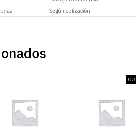
zonas
Según cotización
ionados
OU