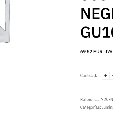
NEG
GU1
69,52
EUR
+IVA
+
Cantidad:
FOCO
Referencia:
720-
Categorías:
Lumina