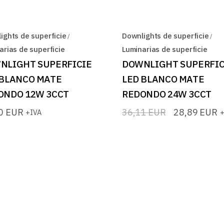
ights de superficie
Downlights de superficie
arias de superficie
Luminarias de superficie
NLIGHT SUPERFICIE
DOWNLIGHT SUPERFIC
 BLANCO MATE
LED BLANCO MATE
ONDO 12W 3CCT
REDONDO 24W 3CCT
50
EUR
36,11
EUR
28,89
EUR
+IVA
+
El
El
precio
precio
original
actual
era:
es:
36,11 EUR.
28,89 EUR.