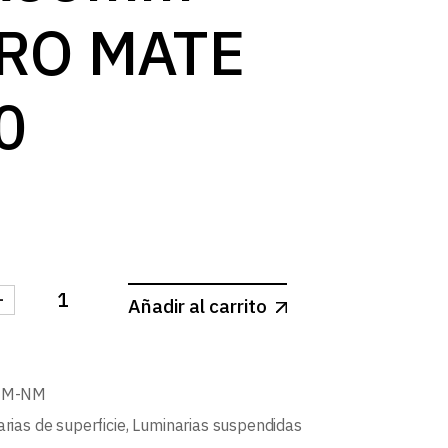
RO MATE
0
-
Añadir al carrito
 TUBULAR SUSPENDIDO 500x55mm NEGRO MATE GU1
NM-NM
rias de superficie
,
Luminarias suspendidas