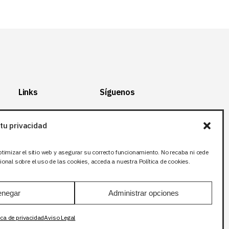
Links
Síguenos
Mapa del Sitio
Facebook
tu privacidad
Aviso legal
X (Twitter
)
Política de
Instagram
ptimizar el sitio web y asegurar su correcto funcionamiento. No recaba ni cede
privacidad
LinkedIn
onal sobre el uso de las cookies, acceda a nuestra Política de cookies.
Política de cookies
negar
Administrar opciones
ica de privacidad
Aviso Legal