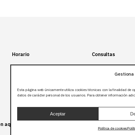
Horario
Consultas
Lunes-Viernes:
+34 966 28 88
28
Gestiona 
07:00-14:00
+34 672 12 83
Sábado y domingo:
12
Esta página web únicamente utiliza cookies técnicas con la finalidad de o
Cerrado
datos de carácter personal de los usuarios. Para obtener información adici
info@bjflighting.com
Aceptar
De
 en aquellos productos que corresponda.
Política de cookies
Polít