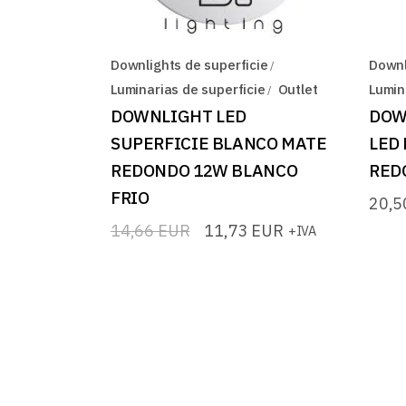
Downlights de superficie
Downl
Luminarias de superficie
Outlet
Lumin
DOWNLIGHT LED
DOW
SUPERFICIE BLANCO MATE
LED
REDONDO 12W BLANCO
RED
FRIO
20,
14,66
EUR
11,73
EUR
+IVA
El
El
precio
precio
original
actual
era:
es:
14,66 EUR.
11,73 EUR.