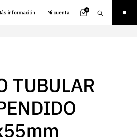
0
ás información
Mi cuenta
atálogos
Login
uestra historia
Carrito
istribuidores
Pedidos
ontacto
Recuperar
O TUBULAR
contraseña
FAQs
royectos
PENDIDO
ona de inspiración
log
x55mm