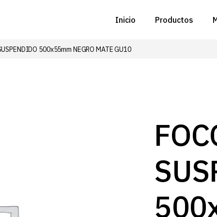
Inicio
Productos
M
SUSPENDIDO 500x55mm NEGRO MATE GU10
C
N
D
C
FOC
P
SUS
Z
B
500