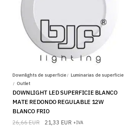
Downlights de superficie
Luminarias de superficie
Outlet
DOWNLIGHT LED SUPERFICIE BLANCO
MATE REDONDO REGULABLE 12W
BLANCO FRIO
26,66
EUR
21,33
EUR
+IVA
El
El
precio
precio
original
actual