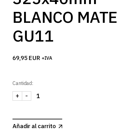
BLANCO MATE
GU11
69,95
EUR
+IVA
Cantidad:
+
-
FOCO TUBULAR SUSPENDIDO 325x40mm BLANCO
Añadir al carrito