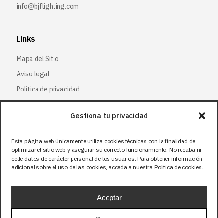
info@bjflighting.com
Links
Mapa del Sitio
Aviso legal
Política de privacidad
Política de cookies
Gestiona tu privacidad
Síguenos
Esta página web únicamente utiliza cookies técnicas con la finalidad de
optimizar el sitio web y asegurar su correcto funcionamiento. No recaba ni
Facebook
cede datos de carácter personal de los usuarios. Para obtener información
adicional sobre el uso de las cookies, acceda a nuestra Política de cookies.
X (Twitter
)
Instagram
Aceptar
LinkedIn