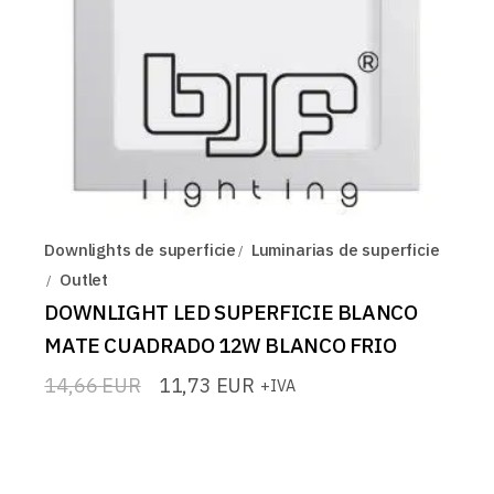
Downlights de superficie
Luminarias de superficie
Outlet
DOWNLIGHT LED SUPERFICIE BLANCO
MATE CUADRADO 12W BLANCO FRIO
14,66
EUR
11,73
EUR
+IVA
El
El
precio
precio
original
actual
era:
es:
14,66 EUR.
11,73 EUR.