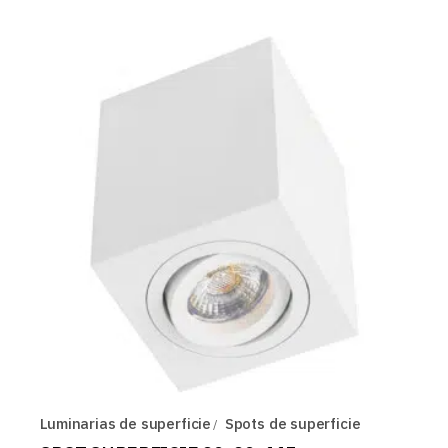
era:
es:
26,66 EUR.
21,33 EUR.
Luminarias de superficie
Spots de superficie