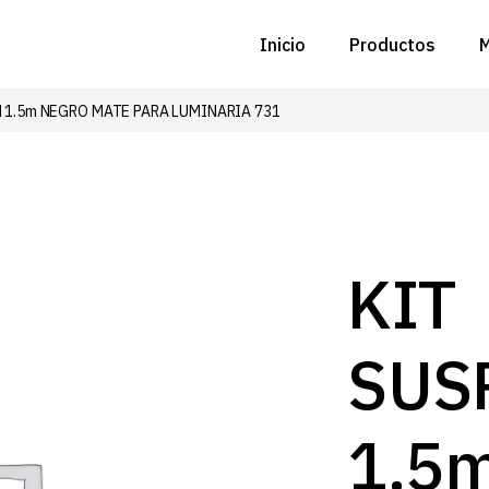
Inicio
Productos
M
 1.5m NEGRO MATE PARA LUMINARIA 731
C
N
D
C
KIT
P
SUS
Z
B
1.5