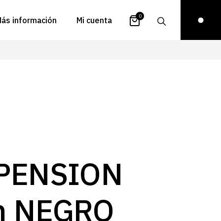
0
ás información
Mi cuenta
atálogos
Login
uestra historia
Carrito
istribuidores
Pedidos
ontacto
Recuperar
contraseña
FAQs
royectos
PENSION
ona de inspiración
log
m NEGRO