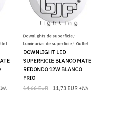
Downlights de superficie
tlet
Luminarias de superficie
Outlet
DOWNLIGHT LED
MATE
SUPERFICIE BLANCO MATE
O
REDONDO 12W BLANCO
FRIO
14,66
EUR
11,73
EUR
IVA
+IVA
El
El
precio
precio
original
actual
era:
es:
14,66 EUR.
11,73 EUR.