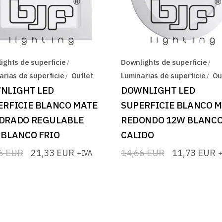
ights de superficie
Downlights de superficie
arias de superficie
Outlet
Luminarias de superficie
Ou
NLIGHT LED
DOWNLIGHT LED
ERFICIE BLANCO MATE
SUPERFICIE BLANCO 
DRADO REGULABLE
REDONDO 12W BLANC
 BLANCO FRIO
CALIDO
66
EUR
21,33
EUR
14,66
EUR
11,73
EUR
+IVA
+
El
El
io
io
precio
precio
nal
l
original
actual
era:
es:
6 EUR.
3 EUR.
14,66 EUR.
11,73 EUR.