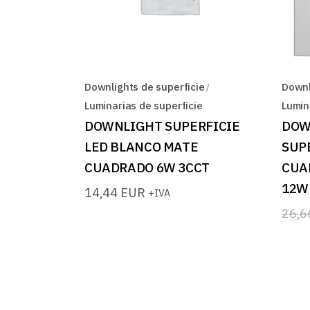
Downlights de superficie
Downl
Luminarias de superficie
Lumin
DOWNLIGHT SUPERFICIE
DOW
LED BLANCO MATE
SUP
CUADRADO 6W 3CCT
CUA
12W
14,44
EUR
+IVA
26,
El
El
prec
prec
origi
actua
era:
es:
26,6
21,3