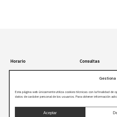
Horario
Consultas
Lunes-Viernes:
+34 966 28 88
28
Gestiona 
07:00-14:00
+34 672 12 83
Sábado y domingo:
12
Esta página web únicamente utiliza cookies técnicas con la finalidad de o
Cerrado
datos de carácter personal de los usuarios. Para obtener información adici
info@bjflighting.com
Aceptar
De