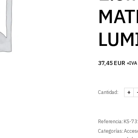
MAT
LUM
37,45
EUR
+IVA
+
Cantidad:
KIT 
Referencia:
KS-7
Categorías:
Acceso