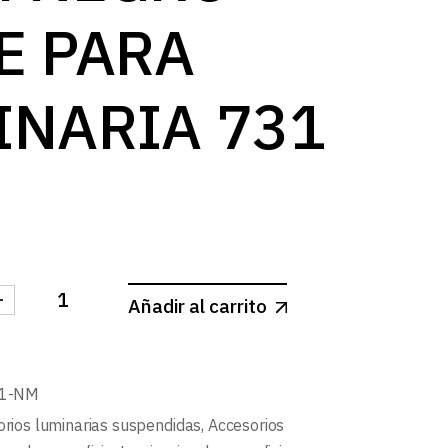
E PARA
INARIA 731
-
Añadir al carrito
SUSPENSION 1.5m NEGRO MATE PARA LUMINARIA 731 
31-NM
rios luminarias suspendidas
,
Accesorios