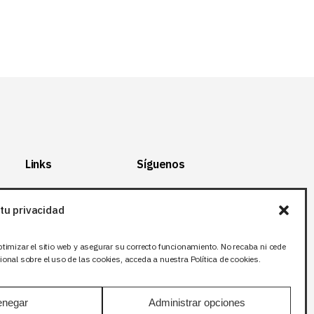
Links
Síguenos
Mapa del Sitio
Facebook
tu privacidad
Aviso legal
X (Twitter
)
Política de
Instagram
ptimizar el sitio web y asegurar su correcto funcionamiento. No recaba ni cede
privacidad
LinkedIn
onal sobre el uso de las cookies, acceda a nuestra Política de cookies.
Política de cookies
negar
Administrar opciones