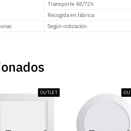
Transporte 48/72h
Recogida en fábrica
zonas
Según cotización
ionados
OUTLET
OU