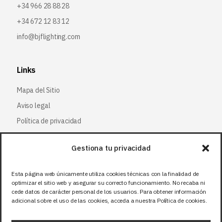
+34 966 28 88 28
+34 672 12 83 12
info@bjflighting.com
Links
Mapa del Sitio
Aviso legal
Política de privacidad
Política de cookies
Gestiona tu privacidad
Síguenos
Esta página web únicamente utiliza cookies técnicas con la finalidad de
optimizar el sitio web y asegurar su correcto funcionamiento. No recaba ni
Facebook
cede datos de carácter personal de los usuarios. Para obtener información
adicional sobre el uso de las cookies, acceda a nuestra Política de cookies.
X (Twitter
)
Instagram