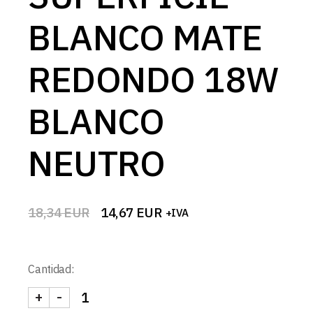
BLANCO MATE
REDONDO 18W
BLANCO
NEUTRO
18,34
EUR
14,67
EUR
+IVA
El
El
precio
precio
original
actual
era:
es:
Cantidad:
18,34 EUR.
14,67 EUR.
+
-
DOWNLIGHT LED SUPERFICIE BLANCO MATE RE