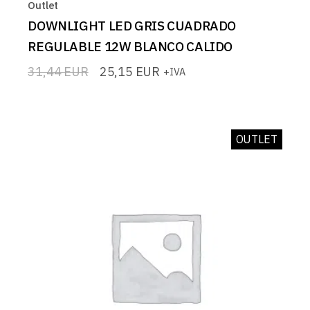
Outlet
DOWNLIGHT LED GRIS CUADRADO
REGULABLE 12W BLANCO CALIDO
31,44
EUR
25,15
EUR
+IVA
El
El
precio
precio
original
actual
era:
es:
31,44 EUR.
25,15 EUR.
OUTLET