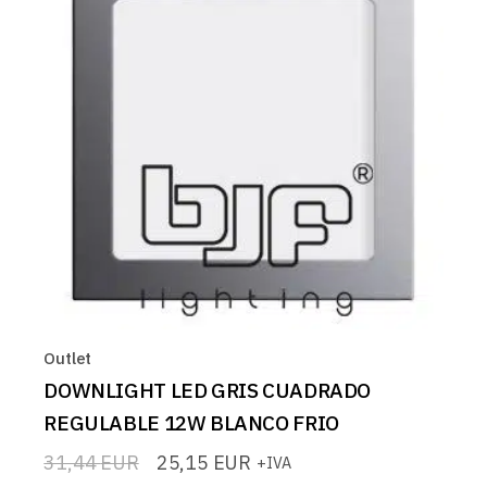
Outlet
DOWNLIGHT LED GRIS CUADRADO
REGULABLE 12W BLANCO FRIO
31,44
EUR
25,15
EUR
+IVA
El
El