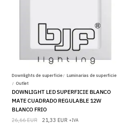
Downlights de superficie
Luminarias de superficie
Outlet
DOWNLIGHT LED SUPERFICIE BLANCO
MATE CUADRADO REGULABLE 12W
BLANCO FRIO
26,66
EUR
21,33
EUR
+IVA
El
El
precio
precio