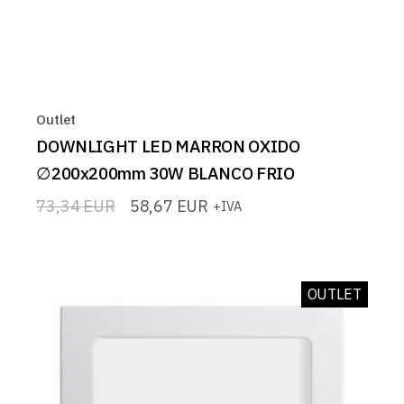
Outlet
DOWNLIGHT LED MARRON OXIDO
∅200x200mm 30W BLANCO FRIO
73,34
EUR
58,67
EUR
+IVA
El
El
precio
precio
original
actual
era:
es:
73,34 EUR.
58,67 EUR.
OUTLET