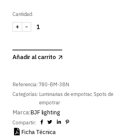
Cantidad:
+
-
SPOTMINI REDONDO BASIC Ø44mm LEDCompact
Añadir al carrito
Referencia:
780-BM-3BN
Categorías:
Luminarias de empotrar
,
Spots de
empotrar
Marca:
BJF lighting
Compartir:
Ficha Técnica