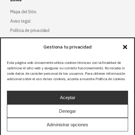
Mapa del Sitio
Aviso legal
Política de privacidad
Política de cookies
Gestiona tu privacidad
Síguenos
Esta página web únicamente utiliza cookies técnicas con la finalidad de
optimizar el sitio web y asegurar su correcto funcionamiento. No recaba ni
Facebook
cede datos de carácter personal de los usuarios. Para obtener información
adicional sobre el uso de las cookies, acceda a nuestra Política de cookies.
X (Twitter
)
Instagram
Aceptar
LinkedIn
Denegar
Precios sin IVA (21%). Tasa RAEE incluida en
Administrar opciones
aquellos productos que corresponda.