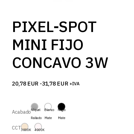
PIXEL-SPOT
MINI FIJO
CONCAVO 3W
20,78
EUR
-
31,78
EUR
+IVA
Rango
de
precios:
desde
20,78 EUR
Níquel
Blanco
Negro
Acabado
hasta
Rallado
Mate
Mate
31,78 EUR
CCT
3000K
4000K