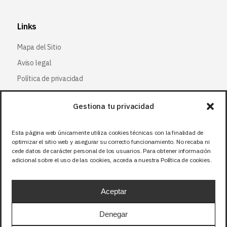
Links
Mapa del Sitio
Aviso legal
Política de privacidad
Política de cookies
Gestiona tu privacidad
Síguenos
Esta página web únicamente utiliza cookies técnicas con la finalidad de
optimizar el sitio web y asegurar su correcto funcionamiento. No recaba ni
Facebook
cede datos de carácter personal de los usuarios. Para obtener información
adicional sobre el uso de las cookies, acceda a nuestra Política de cookies.
X (Twitter
)
Instagram
Aceptar
LinkedIn
Denegar