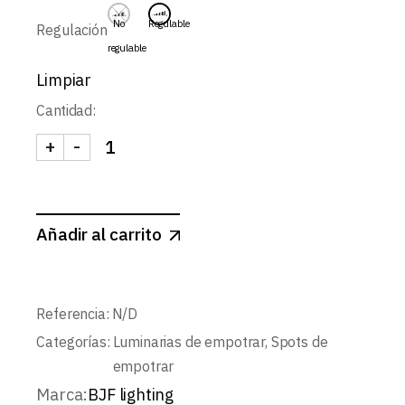
No
Regulable
Regulación
regulable
Limpiar
Cantidad:
+
-
PIXEL-SPOT MINI FIJO CONCAVO 3W cantidad
Añadir al carrito
Referencia:
N/D
Categorías:
Luminarias de empotrar
,
Spots de
empotrar
Marca:
BJF lighting