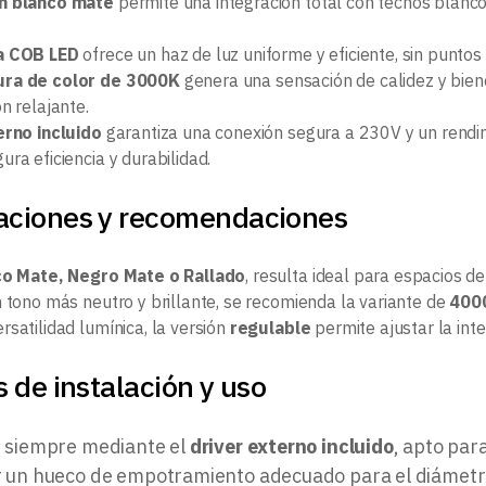
n blanco mate
permite una integración total con techos blanc
a COB LED
ofrece un haz de luz uniforme y eficiente, sin puntos 
ra de color de 3000K
genera una sensación de calidez y bien
n relajante.
erno incluido
garantiza una conexión segura a 230V y un rendi
ra eficiencia y durabilidad.
ciones y recomendaciones
o Mate, Negro Mate o Rallado
, resulta ideal para espacios d
n tono más neutro y brillante, se recomienda la variante de
400
satilidad lumínica, la versión
regulable
permite ajustar la int
 de instalación y uso
 siempre mediante el
driver externo incluido
, apto par
 un hueco de empotramiento adecuado para el diámetr