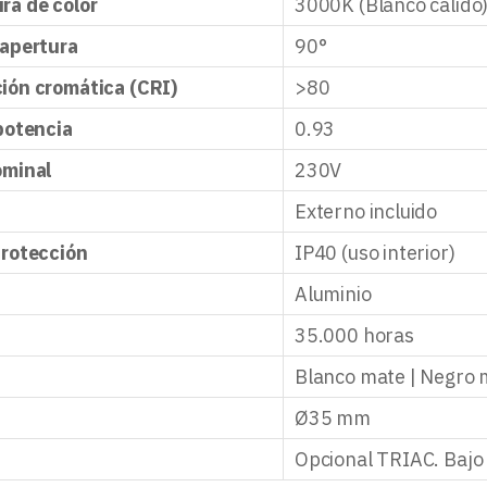
ra de color
3000K (Blanco cálido)
 apertura
90°
ión cromática (CRI)
>80
potencia
0.93
ominal
230V
Externo incluido
protección
IP40 (uso interior)
Aluminio
35.000 horas
Blanco mate | Negro m
Ø35 mm
Opcional TRIAC. Bajo