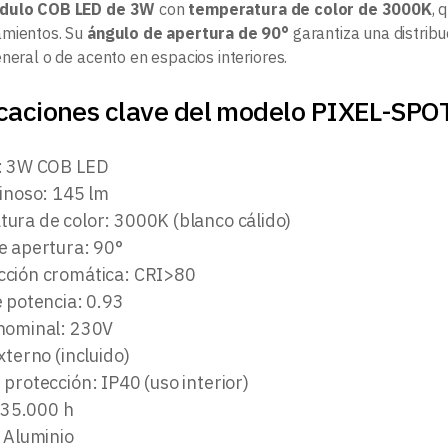
dulo COB LED de 3W
con
temperatura de color de 3000K
, 
amientos. Su
ángulo de apertura de 90°
garantiza una distribuc
neral o de acento en espacios interiores.
icaciones clave del modelo PIXEL-S
: 3W COB LED
minoso: 145 lm
ura de color: 3000K (blanco cálido)
e apertura: 90°
ción cromática: CRI>80
e potencia: 0.93
nominal: 230V
xterno (incluido)
protección: IP40 (uso interior)
: 35.000 h
 Aluminio