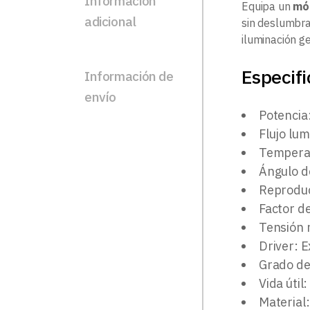
Información
Equipa un
mó
adicional
sin deslumbr
iluminación ge
Especif
Información de
envío
Potencia
Flujo lu
Temperat
Ángulo d
Reproduc
Factor d
Tensión 
Driver: E
Grado de 
Vida útil
Material: