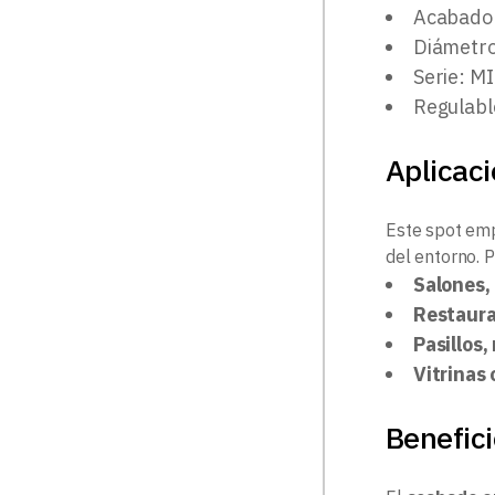
Acabado:
Diámetr
Serie: M
Regulabl
Aplicac
Este spot emp
del entorno. 
Salones,
Restaura
Pasillos,
Vitrinas 
Benefici