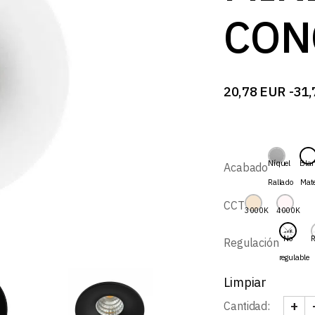
B
CON
20,78
EUR
-
31,
Rango
de
precios:
desde
20,78 EUR
hasta
Níquel
Bla
Acabado
31,78 EUR
Rallado
Mat
CCT
3000K
4000K
No
R
Regulación
regulable
Limpiar
+
Cantidad:
PIXE