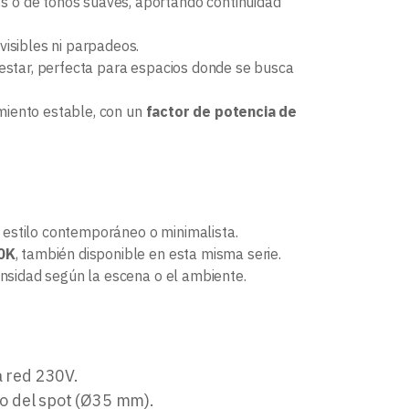
os o de tonos suaves, aportando continuidad
visibles ni parpadeos.
estar, perfecta para espacios donde se busca
miento estable, con un
factor de potencia de
e estilo contemporáneo o minimalista.
0K
, también disponible en esta misma serie.
ensidad según la escena o el ambiente.
a red 230V.
o del spot (Ø35 mm).