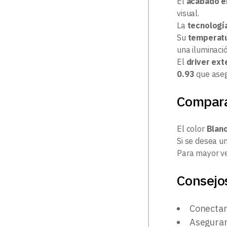
El
acabado e
visual.
La
tecnologí
Su
temperatu
una iluminació
El
driver ext
0.93
que asegu
Compara
El color
Blanc
Si se desea u
Para mayor ver
Consejos
Conectar
Asegurar