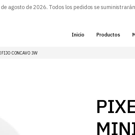
e agosto de 2026. Todos los pedidos se suministrarán a
Inicio
Productos
M
I FIJO CONCAVO 3W
C
N
D
C
PIX
P
MINI
Z