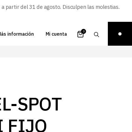
 partir del 31 de agosto. Disculpen las molestias.
0
ás información
Mi cuenta
atálogos
Login
uestra historia
Carrito
istribuidores
Pedidos
ontacto
Recuperar
EL-SPOT
contraseña
FAQs
royectos
 FIJO
ona de inspiración