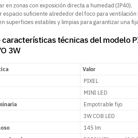
lar en zonas con exposición directa a humedad (IP40).
espacio suficiente alrededor del foco para ventilación y
en superficies estables y limpias para garantizar una fij
 características técnicas del modelo
VO 3W
tica
Valor
PIXEL
MINI LED
minaria
Empotrable fijo
3W COB LED
noso
145 lm