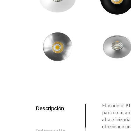
El modelo
PI
Descripción
para crear am
alta eficienci
ofreciendo una