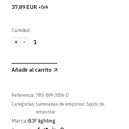
37,89
EUR
+IVA
Cantidad:
+
-
SPOTMINI REDONDO BASIC Ø44mm LEDCompact
Añadir al carrito
Referencia:
780-BM-3BN-D
Categorías:
Luminarias de empotrar
,
Spots de
empotrar
Marca:
BJF lighting