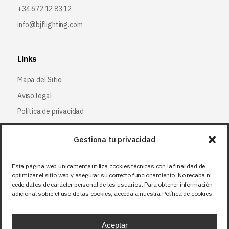
+34 672 12 83 12
info@bjflighting.com
Links
Mapa del Sitio
Aviso legal
Política de privacidad
Política de cookies
Gestiona tu privacidad
Síguenos
Esta página web únicamente utiliza cookies técnicas con la finalidad de
optimizar el sitio web y asegurar su correcto funcionamiento. No recaba ni
Facebook
cede datos de carácter personal de los usuarios. Para obtener información
adicional sobre el uso de las cookies, acceda a nuestra Política de cookies.
X (Twitter
)
Instagram
Aceptar