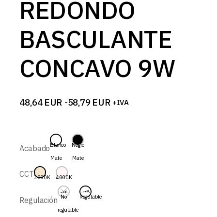
REDONDO
BASCULANTE
CONCAVO 9W
48,64
EUR
-
58,79
EUR
+IVA
Rango
de
precios:
desde
48,64 EUR
Blanco
Negro
Acabado
hasta
Mate
Mate
58,79 EUR
CCT
3000K
4000K
No
Regulable
Regulación
regulable