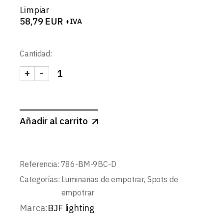
Limpiar
58,79
EUR
+IVA
Cantidad:
+
-
FLUX-SPOT REDONDO BASCULANTE CONCAVO 9W
Añadir al carrito
Referencia:
786-BM-9BC-D
Categorías:
Luminarias de empotrar
,
Spots de
empotrar
Marca:
BJF lighting