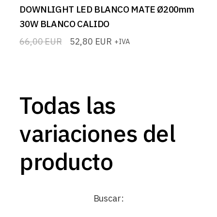
DOWNLIGHT LED BLANCO MATE Ø200mm
30W BLANCO CALIDO
66,00
EUR
52,80
EUR
+IVA
El
El
precio
precio
original
actual
era:
es:
66,00 EUR.
52,80 EUR.
Todas las
variaciones del
producto
Buscar: