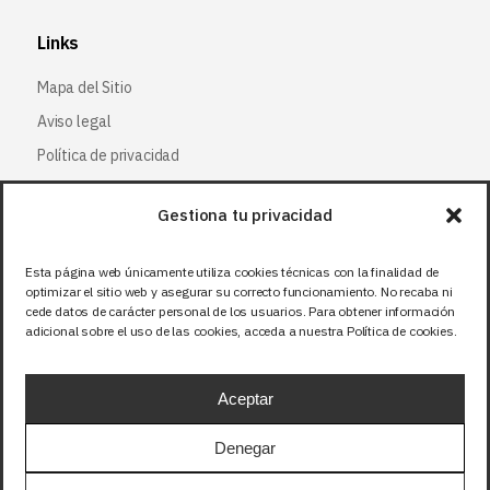
Links
Mapa del Sitio
Aviso legal
Política de privacidad
Política de cookies
Gestiona tu privacidad
Síguenos
Esta página web únicamente utiliza cookies técnicas con la finalidad de
optimizar el sitio web y asegurar su correcto funcionamiento. No recaba ni
Facebook
cede datos de carácter personal de los usuarios. Para obtener información
adicional sobre el uso de las cookies, acceda a nuestra Política de cookies.
X (Twitter
)
Instagram
Aceptar
LinkedIn
Denegar