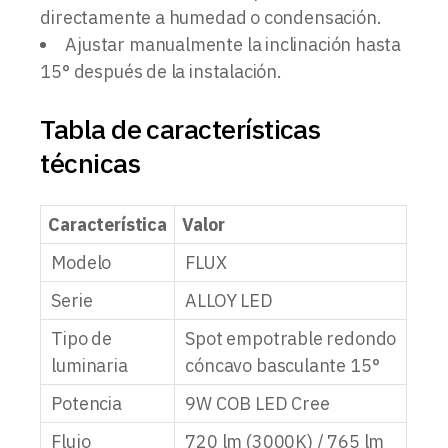
directamente a humedad o condensación.
Ajustar manualmente la inclinación hasta
15° después de la instalación.
Tabla de características
técnicas
Característica
Valor
Modelo
FLUX
Serie
ALLOY LED
Tipo de
Spot empotrable redondo
luminaria
cóncavo basculante 15°
Potencia
9W COB LED Cree
Flujo
720 lm (3000K) / 765 lm