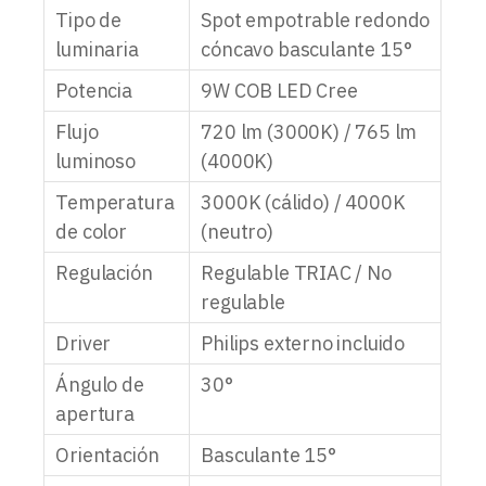
Tipo de
Spot empotrable redondo
luminaria
cóncavo basculante 15°
Potencia
9W COB LED Cree
Flujo
720 lm (3000K) / 765 lm
luminoso
(4000K)
Temperatura
3000K (cálido) / 4000K
de color
(neutro)
Regulación
Regulable TRIAC / No
regulable
Driver
Philips externo incluido
Ángulo de
30°
apertura
Orientación
Basculante 15°