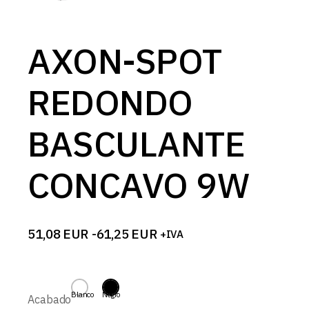
AXON-SPOT
REDONDO
BASCULANTE
CONCAVO 9W
51,08
EUR
-
61,25
EUR
+IVA
Rango
de
precios:
desde
51,08 EUR
Blanco
Negro
Acabado
hasta