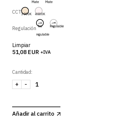
Mate
Mate
61,25 EUR
CCT
3000K
4000K
No
Regulable
Regulación
regulable
Limpiar
51,08
EUR
+IVA
Cantidad:
+
-
AXON-SPOT REDONDO BASCULANTE CONCAVO 9W
Añadir al carrito