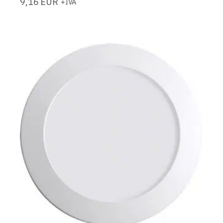
9,16
EUR
+IVA