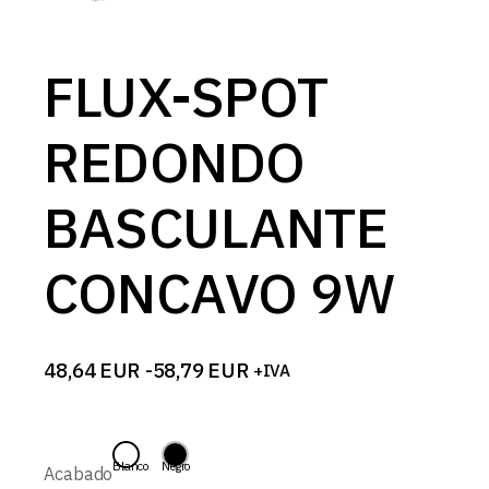
FLUX-SPOT
REDONDO
BASCULANTE
CONCAVO 9W
48,64
EUR
-
58,79
EUR
+IVA
Rango
de
precios:
desde
48,64 EUR
Blanco
Negro
Acabado
hasta