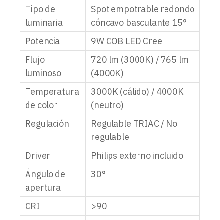
Tipo de
Spot empotrable redondo
luminaria
cóncavo basculante 15°
Potencia
9W COB LED Cree
Flujo
720 lm (3000K) / 765 lm
luminoso
(4000K)
Temperatura
3000K (cálido) / 4000K
de color
(neutro)
Regulación
Regulable TRIAC / No
regulable
Driver
Philips externo incluido
Ángulo de
30°
apertura
CRI
>90