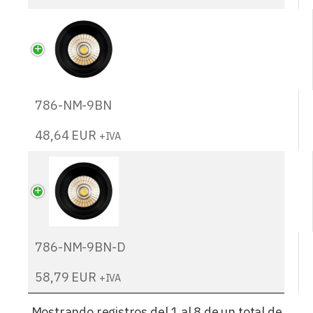
786-NM-9BN
48,64
EUR
+IVA
786-NM-9BN-D
58,79
EUR
+IVA
Mostrando registros del 1 al 8 de un total de