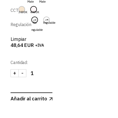
Mate
Mate
58,79 EUR
CCT
3000K
4000K
No
Regulable
Regulación
regulable
Limpiar
48,64
EUR
+IVA
Cantidad:
+
-
FLUX-SPOT REDONDO BASCULANTE CONCAVO 9W
Añadir al carrito