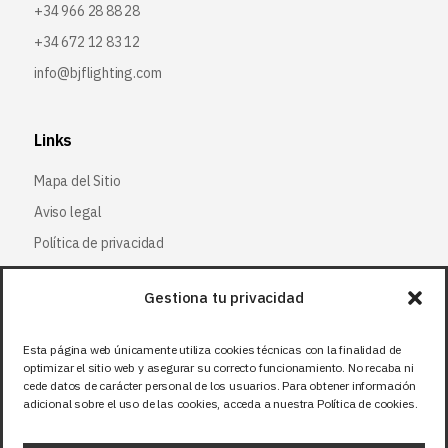
+34 966 28 88 28
+34 672 12 83 12
info@bjflighting.com
Links
Mapa del Sitio
Aviso legal
Política de privacidad
Política de cookies
Gestiona tu privacidad
Síguenos
Esta página web únicamente utiliza cookies técnicas con la finalidad de
optimizar el sitio web y asegurar su correcto funcionamiento. No recaba ni
Facebook
cede datos de carácter personal de los usuarios. Para obtener información
adicional sobre el uso de las cookies, acceda a nuestra Política de cookies.
X (Twitter
)
Instagram