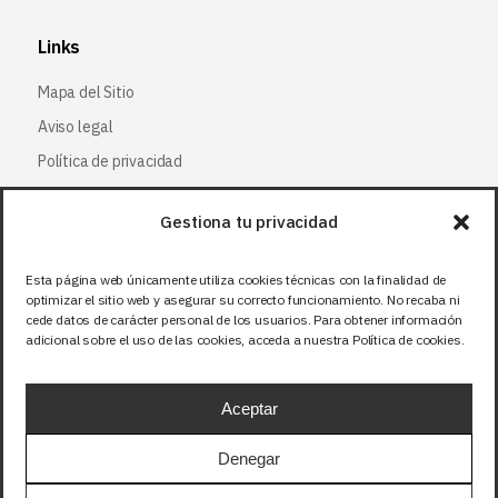
Links
Mapa del Sitio
Aviso legal
Política de privacidad
Política de cookies
Gestiona tu privacidad
Síguenos
Esta página web únicamente utiliza cookies técnicas con la finalidad de
optimizar el sitio web y asegurar su correcto funcionamiento. No recaba ni
Facebook
cede datos de carácter personal de los usuarios. Para obtener información
adicional sobre el uso de las cookies, acceda a nuestra Política de cookies.
X (Twitter
)
Instagram
Aceptar
LinkedIn
Denegar