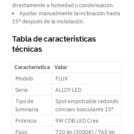
directamente a humedad o condensación.
Ajustar manualmente la inclinación hasta
15° después de la instalación.
Tabla de características
técnicas
Característica
Valor
Modelo
FLUX
Serie
ALLOY LED
Tipo de
Spot empotrable redondo
luminaria
cóncavo basculante 15°
Potencia
9W COB LED Cree
Flujo
720 lm (3000K) / 765 lm