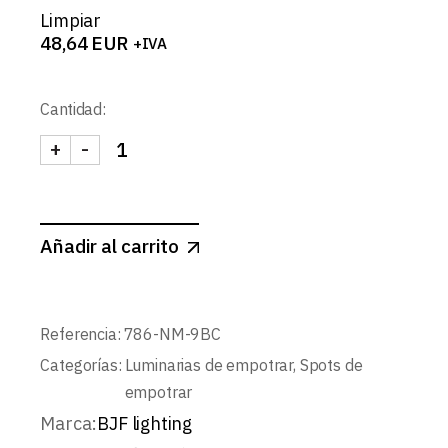
Limpiar
48,64
EUR
+IVA
Cantidad:
+
-
FLUX-SPOT REDONDO BASCULANTE CONCAVO 9W
Añadir al carrito
Referencia:
786-NM-9BC
Categorías:
Luminarias de empotrar
,
Spots de
empotrar
Marca:
BJF lighting