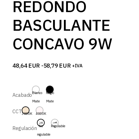
REDONDO
BASCULANTE
CONCAVO 9W
48,64
EUR
-
58,79
EUR
+IVA
Rango
de
precios:
desde
48,64 EUR
Blanco
Negro
Acabado
hasta
Mate
Mate
58,79 EUR
CCT
3000K
4000K
No
Regulable
Regulación
regulable