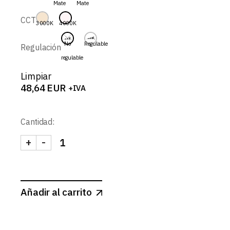
Mate
Mate
58,79 EUR
CCT
3000K
4000K
No
Regulable
Regulación
regulable
Limpiar
48,64
EUR
+IVA
Cantidad:
+
-
DRACO-SPOT REDONDO BASCULANTE 9W cantid
Añadir al carrito