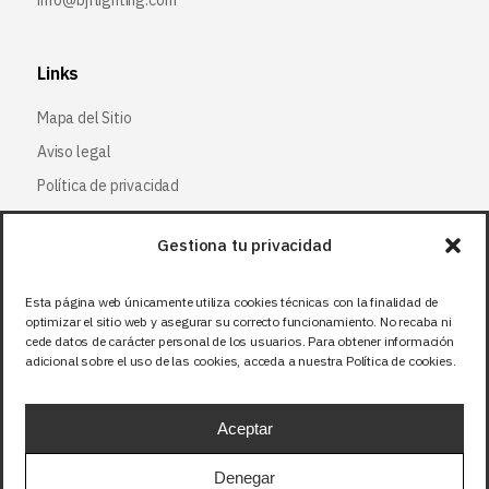
Links
Mapa del Sitio
Aviso legal
Política de privacidad
Política de cookies
Gestiona tu privacidad
Síguenos
Esta página web únicamente utiliza cookies técnicas con la finalidad de
optimizar el sitio web y asegurar su correcto funcionamiento. No recaba ni
Facebook
cede datos de carácter personal de los usuarios. Para obtener información
adicional sobre el uso de las cookies, acceda a nuestra Política de cookies.
X (Twitter
)
Instagram
Aceptar
LinkedIn
Denegar