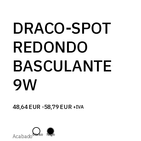
DRACO-SPOT
REDONDO
BASCULANTE
9W
48,64
EUR
-
58,79
EUR
+IVA
Rango
de
precios:
desde
48,64 EUR
Blanco
Negro
Acabado
hasta