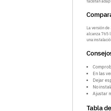
facilitan adap
Compar
La versión de
alcanza 765 l
una instalaci
Consejos
Comproba
En las ve
Dejar esp
No insta
Ajustar m
Tabla de