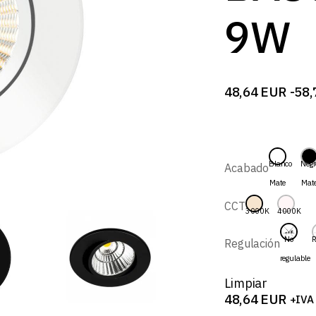
9W
48,64
EUR
-
58,
Rango
de
precios:
desde
48,64 EUR
hasta
Blanco
Negr
Acabado
58,79 EUR
Mate
Mat
CCT
3000K
4000K
No
R
Regulación
regulable
Limpiar
48,64
EUR
+IVA