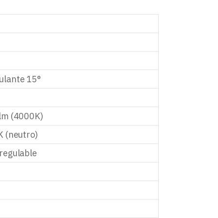
ulante 15°
 lm (4000K)
K (neutro)
regulable