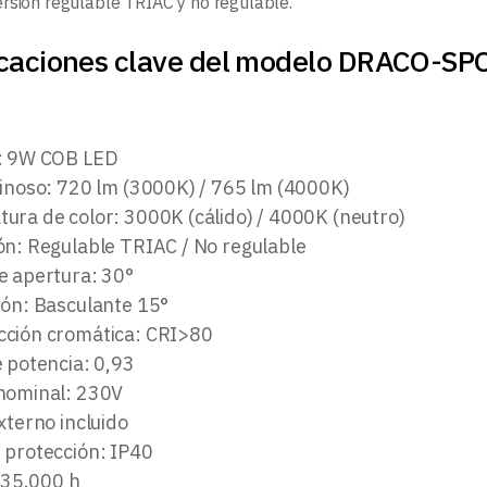
rsión regulable TRIAC y no regulable.
icaciones clave del modelo DRACO
: 9W COB LED
minoso: 720 lm (3000K) / 765 lm (4000K)
ura de color: 3000K (cálido) / 4000K (neutro)
ón: Regulable TRIAC / No regulable
e apertura: 30°
ión: Basculante 15°
ción cromática: CRI>80
e potencia: 0,93
nominal: 230V
xterno incluido
 protección: IP40
: 35.000 h