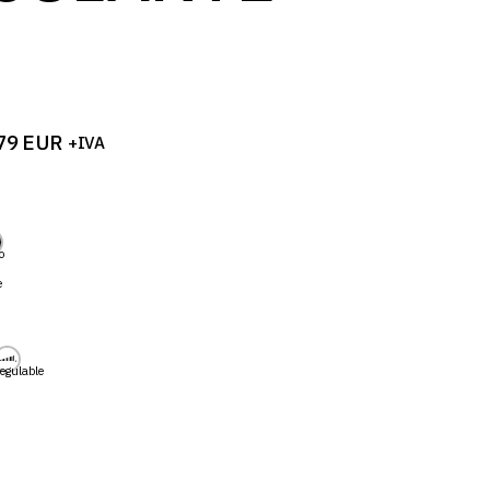
79
EUR
+IVA
o
e
egulable