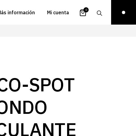
0
ás información
Mi cuenta
atálogos
Login
uestra historia
Carrito
istribuidores
Pedidos
ontacto
Recuperar
CO-SPOT
contraseña
FAQs
royectos
ONDO
ona de inspiración
log
CULANTE