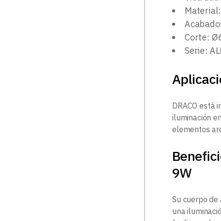
Material
Acabados
Corte: 
Serie: A
Aplicac
DRACO está in
iluminación em
elementos arq
Benefic
9W
Su cuerpo de 
una iluminació