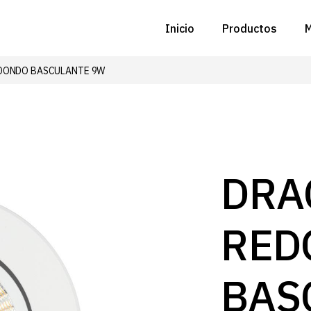
Inicio
Productos
M
DONDO BASCULANTE 9W
C
N
D
C
DRA
P
RED
Z
B
BAS