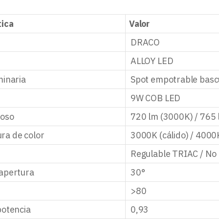
tica
Valor
DRACO
ALLOY LED
minaria
Spot empotrable basc
9W COB LED
noso
720 lm (3000K) / 765
ra de color
3000K (cálido) / 4000
n
Regulable TRIAC / No 
apertura
30°
>80
potencia
0,93