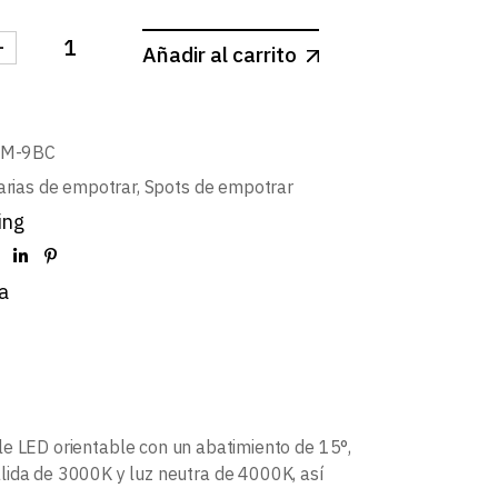
-
Añadir al carrito
O-SPOT REDONDO BASCULANTE 9W cantidad
BM-9BC
arias de empotrar
,
Spots de empotrar
ing
a
e LED orientable con un abatimiento de 15°,
lida de 3000K y luz neutra de 4000K, así