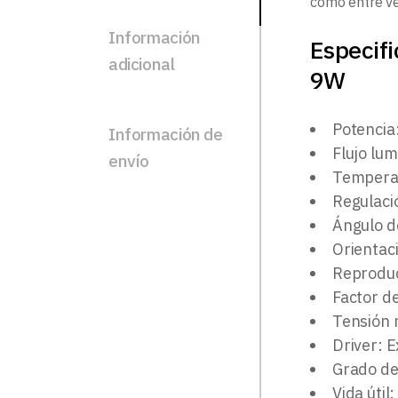
como entre ve
Información
Especif
adicional
9W
Potencia
Información de
Flujo lu
envío
Temperat
Regulaci
Ángulo d
Orientac
Reproduc
Factor d
Tensión 
Driver: E
Grado de
Vida útil