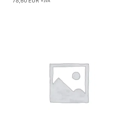
78,60
EUR
+IVA