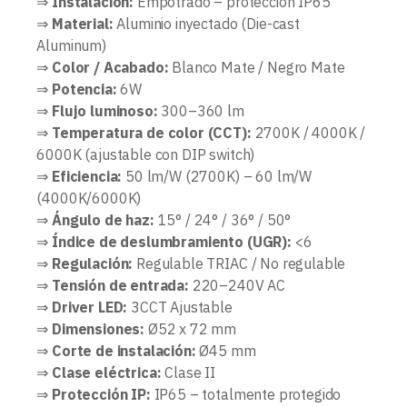
⇒
Instalación:
Empotrado – protección IP65
⇒
Material:
Aluminio inyectado (Die-cast
Aluminum)
⇒
Color / Acabado:
Blanco Mate / Negro Mate
⇒
Potencia:
6W
⇒
Flujo luminoso:
300–360 lm
⇒
Temperatura de color (CCT):
2700K / 4000K /
6000K (ajustable con DIP switch)
⇒
Eficiencia:
50 lm/W (2700K) – 60 lm/W
(4000K/6000K)
⇒
Ángulo de haz:
15° / 24° / 36° / 50°
⇒
Índice de deslumbramiento (UGR):
<6
⇒
Regulación:
Regulable TRIAC / No regulable
⇒
Tensión de entrada:
220–240V AC
⇒
Driver LED:
3CCT Ajustable
⇒
Dimensiones:
Ø52 x 72 mm
⇒
Corte de instalación:
Ø45 mm
⇒
Clase eléctrica:
Clase II
⇒
Protección IP:
IP65 – totalmente protegido