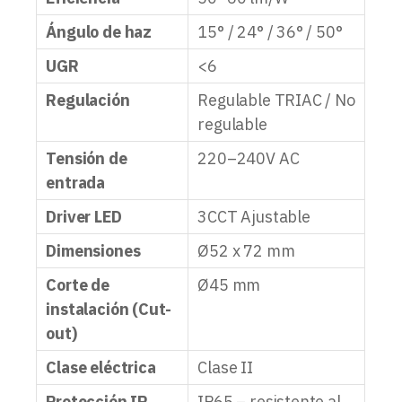
Ángulo de haz
15° / 24° / 36° / 50°
UGR
<6
Regulación
Regulable TRIAC / No
regulable
Tensión de
220–240V AC
entrada
Driver LED
3CCT Ajustable
Dimensiones
Ø52 x 72 mm
Corte de
Ø45 mm
instalación (Cut-
out)
Clase eléctrica
Clase II
Protección IP
IP65 – resistente al