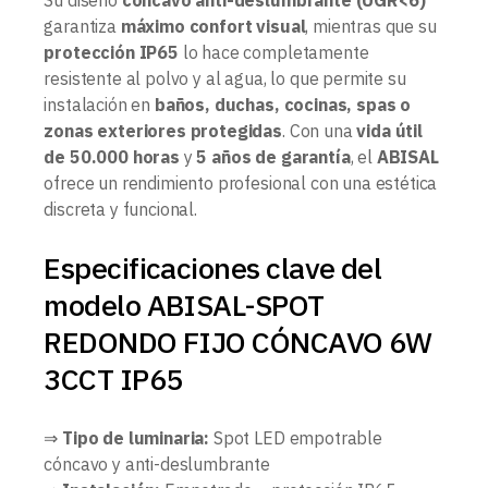
Su diseño
cóncavo anti-deslumbrante (UGR<6)
garantiza
máximo confort visual
, mientras que su
protección IP65
lo hace completamente
resistente al polvo y al agua, lo que permite su
instalación en
baños, duchas, cocinas, spas o
zonas exteriores protegidas
. Con una
vida útil
de 50.000 horas
y
5 años de garantía
, el
ABISAL
ofrece un rendimiento profesional con una estética
discreta y funcional.
Especificaciones clave del
modelo ABISAL-SPOT
REDONDO FIJO CÓNCAVO 6W
3CCT IP65
⇒
Tipo de luminaria:
Spot LED empotrable
cóncavo y anti-deslumbrante