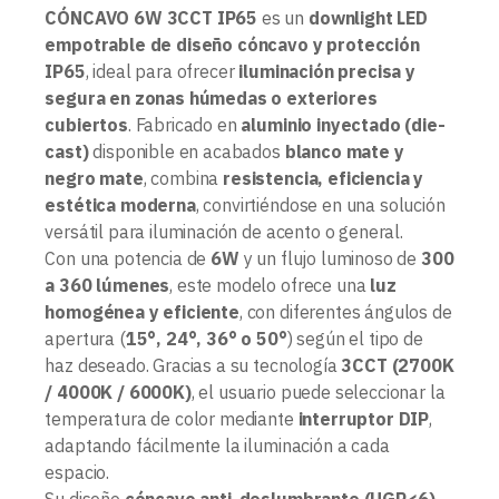
CÓNCAVO 6W 3CCT IP65
es un
downlight LED
empotrable de diseño cóncavo y protección
IP65
, ideal para ofrecer
iluminación precisa y
segura en zonas húmedas o exteriores
cubiertos
. Fabricado en
aluminio inyectado (die-
cast)
disponible en acabados
blanco mate y
negro mate
, combina
resistencia, eficiencia y
estética moderna
, convirtiéndose en una solución
versátil para iluminación de acento o general.
Con una potencia de
6W
y un flujo luminoso de
300
a 360 lúmenes
, este modelo ofrece una
luz
homogénea y eficiente
, con diferentes ángulos de
apertura (
15°, 24°, 36° o 50°
) según el tipo de
haz deseado. Gracias a su tecnología
3CCT (2700K
/ 4000K / 6000K)
, el usuario puede seleccionar la
temperatura de color mediante
interruptor DIP
,
adaptando fácilmente la iluminación a cada
espacio.