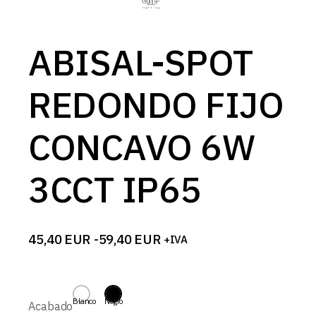
ABISAL-SPOT
REDONDO FIJO
CONCAVO 6W
3CCT IP65
45,40
EUR
-
59,40
EUR
+IVA
Rango
de
precios:
desde
45,40 EUR
Blanco
Negro
Acabado
hasta