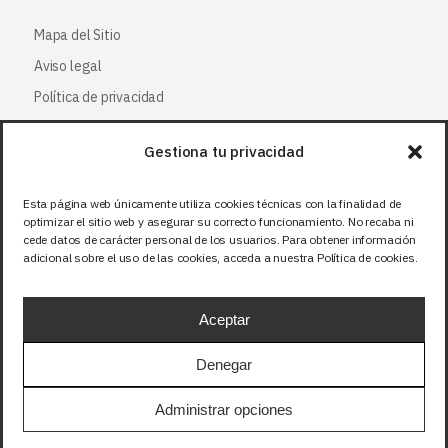
Mapa del Sitio
Aviso legal
Política de privacidad
Política de cookies
Gestiona tu privacidad
Síguenos
Esta página web únicamente utiliza cookies técnicas con la finalidad de
optimizar el sitio web y asegurar su correcto funcionamiento. No recaba ni
Facebook
cede datos de carácter personal de los usuarios. Para obtener información
adicional sobre el uso de las cookies, acceda a nuestra Política de cookies.
X (Twitter
)
Instagram
Aceptar
LinkedIn
Denegar
Precios sin IVA (21%). Tasa RAEE incluida en
Administrar opciones
aquellos productos que corresponda.