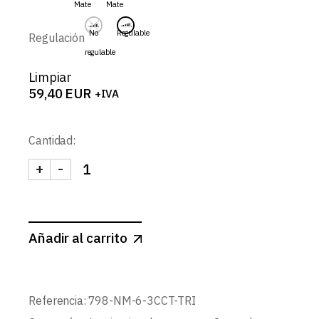
Mate
Mate
59,40 EUR
No
Regulable
Regulación
regulable
Limpiar
59,40
EUR
+IVA
Cantidad:
+
-
ABISAL-SPOT REDONDO FIJO CONCAVO 6W 3CCT 
Añadir al carrito
Referencia:
798-NM-6-3CCT-TRI