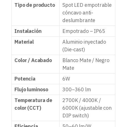
Tipo de producto
Spot LED empotrable
cóncavo anti-
deslumbrante
Instalación
Empotrado – IP65
Material
Aluminio inyectado
(Die-cast)
Color / Acabado
Blanco Mate / Negro
Mate
Potencia
6W
Flujo luminoso
300–360 lm
Temperatura de
2700K / 4000K /
color (CCT)
6000K (ajustable con
DIP switch)
Eficiencia
50–60 lm/W