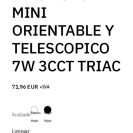
MINI
ORIENTABLE Y
TELESCOPICO
7W 3CCT TRIAC
71,96
EUR
+IVA
Blanco
Negro
Acabado
Mate
Mate
Limpiar