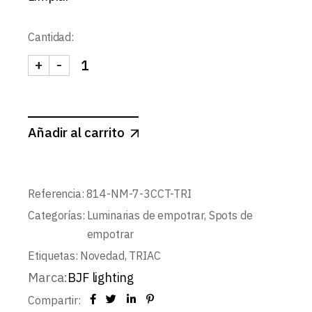
Cantidad:
+
-
PIVOT-SPOT MINI ORIENTABLE Y TELESCOPICO 7
Añadir al carrito
Referencia:
814-NM-7-3CCT-TRI
Categorías:
Luminarias de empotrar
,
Spots de
empotrar
Etiquetas:
Novedad
,
TRIAC
Marca:
BJF lighting
Compartir: