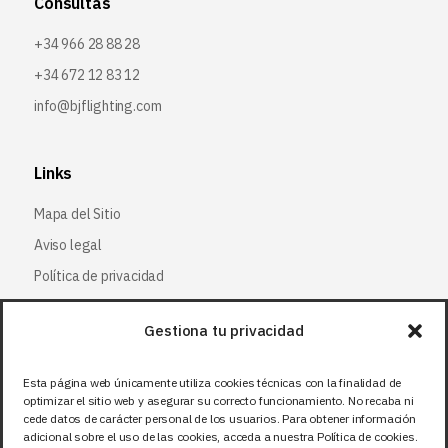
Consultas
+34 966 28 88 28
+34 672 12 83 12
info@bjflighting.com
Links
Mapa del Sitio
Aviso legal
Política de privacidad
Política de cookies
Gestiona tu privacidad
Síguenos
Esta página web únicamente utiliza cookies técnicas con la finalidad de
optimizar el sitio web y asegurar su correcto funcionamiento. No recaba ni
Facebook
cede datos de carácter personal de los usuarios. Para obtener información
adicional sobre el uso de las cookies, acceda a nuestra Política de cookies.
X (Twitter
)