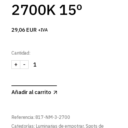
2700K 15º
29,06
EUR
+IVA
Cantidad:
+
-
SPOT MINI NEGRO MATE Ø18mm 3W 2700K 15º c
Añadir al carrito
Referencia:
817-NM-3-2700
Categorías:
Luminarias de empotrar
,
Spots de