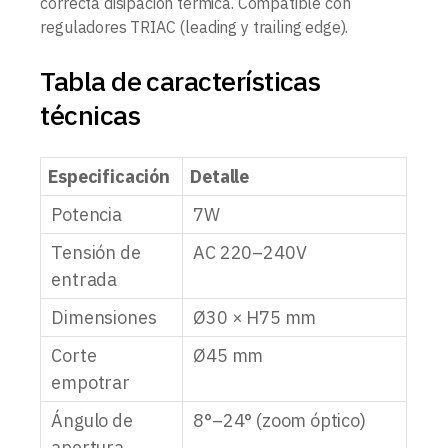
correcta disipación térmica. Compatible con
reguladores TRIAC (leading y trailing edge).
Tabla de características
técnicas
Especificación
Detalle
Potencia
7W
Tensión de
AC 220–240V
entrada
Dimensiones
Ø30 × H75 mm
Corte
Ø45 mm
empotrar
Ángulo de
8°–24° (zoom óptico)
apertura