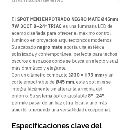
El
SPOT MINI EMPOTRADO NEGRO MATE Ø45mm
7W 3CCT 8–24º TRIAC
es una luminaria LED de
acento diseñada para ofrecer el máximo control
lumínico en proyectos arquitectónicos modernos.
Su acabado
negro mate
aporta una estética
sofisticada y contemporánea, perfecta para techos
oscuros o espacios donde se busca un efecto visual
más dramático y elegante.
Con un diámetro compacto (
Ø30 × H75 mm
) y un
corte empotrable de
Ø45 mm
, este spot mini se
integra fácilmente sin alterar la armonía del
entorno. Su sistema óptico ajustable
8°–24°
permite pasar de un haz ultra focal a uno más
abierto, ofreciendo una versatilidad excepcional.
Especificaciones clave del