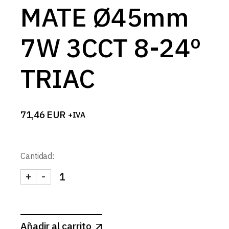
MATE Ø45mm
7W 3CCT 8-24º
TRIAC
71,46
EUR
+IVA
Cantidad:
+
-
SPOT MINI SEMIEMPOTRADO NEGRO MATE Ø45mm
Añadir al carrito