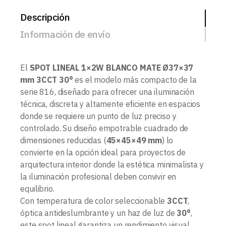
Descripción
Información de envío
El
SPOT LINEAL 1×2W BLANCO MATE Ø37×37
mm 3CCT 30°
es el modelo más compacto de la
serie 816, diseñado para ofrecer una iluminación
técnica, discreta y altamente eficiente en espacios
donde se requiere un punto de luz preciso y
controlado. Su diseño empotrable cuadrado de
dimensiones reducidas (
45×45×49 mm
) lo
convierte en la opción ideal para proyectos de
arquitectura interior donde la estética minimalista y
la iluminación profesional deben convivir en
equilibrio.
Con temperatura de color seleccionable
3CCT
,
óptica antideslumbrante y un haz de luz de
30°
,
este spot lineal garantiza un rendimiento visual