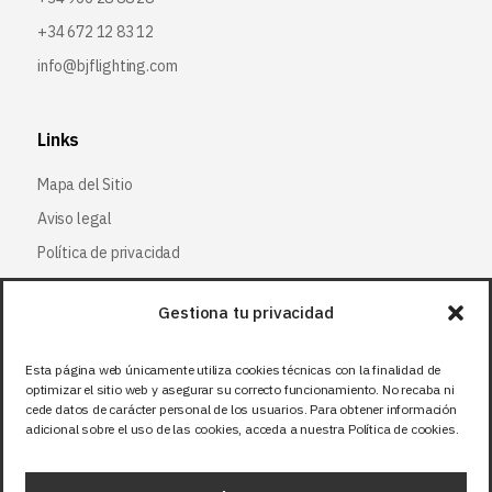
+34 672 12 83 12
info@bjflighting.com
Links
Mapa del Sitio
Aviso legal
Política de privacidad
Política de cookies
Gestiona tu privacidad
Síguenos
Esta página web únicamente utiliza cookies técnicas con la finalidad de
optimizar el sitio web y asegurar su correcto funcionamiento. No recaba ni
Facebook
cede datos de carácter personal de los usuarios. Para obtener información
adicional sobre el uso de las cookies, acceda a nuestra Política de cookies.
X (Twitter
)
Instagram