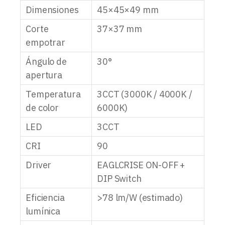
Dimensiones
45×45×49 mm
Corte
37×37 mm
empotrar
Ángulo de
30°
apertura
Temperatura
3CCT (3000K / 4000K /
de color
6000K)
LED
3CCT
CRI
90
Driver
EAGLCRISE ON-OFF +
DIP Switch
Eficiencia
>78 lm/W (estimado)
lumínica