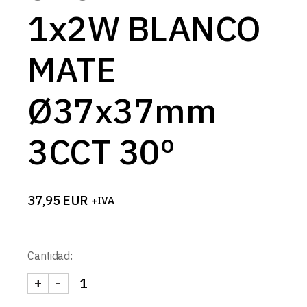
1x2W BLANCO
MATE
Ø37x37mm
3CCT 30º
37,95
EUR
+IVA
Cantidad:
+
-
SPOT LINEAL 1x2W BLANCO MATE Ø37x37mm 3CC