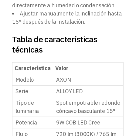
directamente a humedad o condensación.
Ajustar manualmente la inclinación hasta
15° después de la instalación.
Tabla de características
técnicas
Característica
Valor
Modelo
AXON
Serie
ALLOY LED
Tipo de
Spot empotrable redondo
luminaria
cóncavo basculante 15°
Potencia
9W COB LED Cree
Flujo
720 lm (3000K) / 765 lm