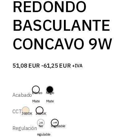
REDONDO
BASCULANTE
CONCAVO 9W
51,08
EUR
-
61,25
EUR
+IVA
Rango
de
precios:
desde
51,08 EUR
Blanco
Negro
Acabado
hasta
Mate
Mate
61,25 EUR
CCT
3000K
4000K
No
Regulable
Regulación
regulable