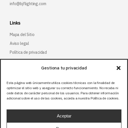
info@bjflighting.com
Links
Mapa del Sitio
Aviso legal
Política de privacidad
Política de cookies
Gestiona tu privacidad
Síguenos
Esta página web únicamente utiliza cookies técnicas con la finalidad de
optimizar el sitio web y asegurar su correcto funcionamiento. No recaba ni
Facebook
cede datos de carácter personal de los usuarios. Para obtener información
adicional sobre el uso de las cookies, acceda a nuestra Política de cookies.
X (Twitter
)
Instagram
Aceptar
LinkedIn