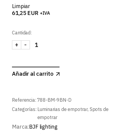
Limpiar
61,25
EUR
+IVA
Cantidad:
+
-
AXON-SPOT REDONDO BASCULANTE CONCAVO 9W
Añadir al carrito
Referencia:
788-BM-9BN-D
Categorías:
Luminarias de empotrar
,
Spots de
empotrar
Marca:
BJF lighting