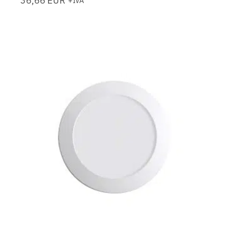
36,66
EUR
+IVA