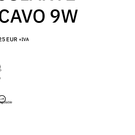
CAVO 9W
25
EUR
+IVA
o
e
egulable