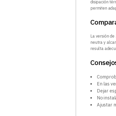
disipación tér
permiten adapt
Compar
La versión de
neutra y alca
resulta adecu
Consejos
Comproba
En las ve
Dejar esp
No insta
Ajustar m