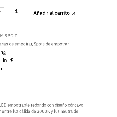
-
Añadir al carrito
-SPOT REDONDO BASCULANTE CONCAVO 9W cantida
BM-9BC-D
arias de empotrar
,
Spots de empotrar
ing
a
 LED empotrable redondo con diseño cóncavo
 entre luz cálida de 3000K y luz neutra de