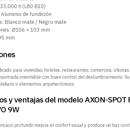
: 35.000 h (L80 B10)
 Aluminio de fundición
: Blanco mate / Negro mate
ones: Ø106 × 103 mm
Ø95 mm
iones
icado para viviendas, hoteles, restaurantes, comercios, oficinas
mpotrada orientable con buen control del deslumbramiento. Su b
biliario o elementos arquitectónicos.
ios y ventajas del modelo AXON-SP
VO 9W
cóncavo profundo mejora el confort visual y produce un haz cont