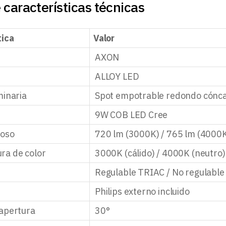
 características técnicas
tica
Valor
AXON
ALLOY LED
minaria
Spot empotrable redondo cónca
9W COB LED Cree
noso
720 lm (3000K) / 765 lm (4000
ra de color
3000K (cálido) / 4000K (neutro)
n
Regulable TRIAC / No regulable
Philips externo incluido
apertura
30°