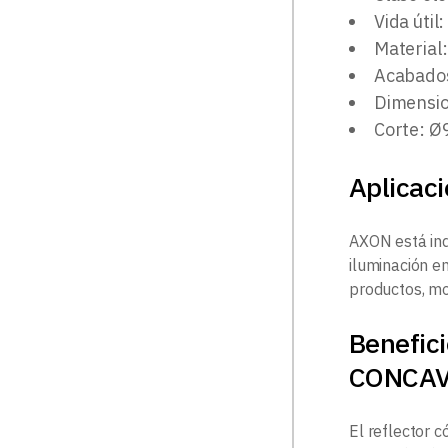
Vida útil
Material:
Acabados
Dimensi
Corte: 
Aplicac
AXON está ind
iluminación e
productos, mo
Benefic
CONCA
El reflector 