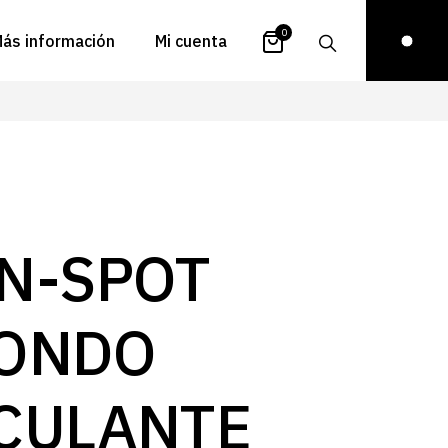
0
ás información
Mi cuenta
atálogos
Login
uestra historia
Carrito
istribuidores
Pedidos
ontacto
Recuperar
N-SPOT
contraseña
FAQs
royectos
ONDO
ona de inspiración
log
CULANTE