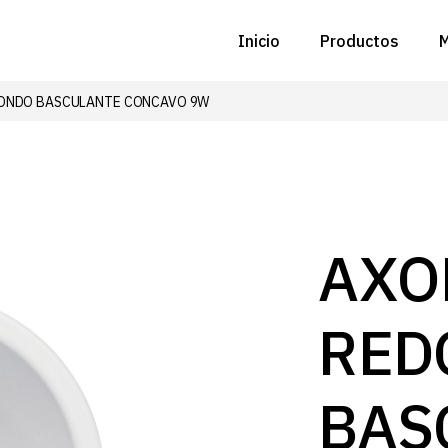
Inicio
Productos
M
ONDO BASCULANTE CONCAVO 9W
C
N
D
C
AXO
P
RED
Z
B
BAS