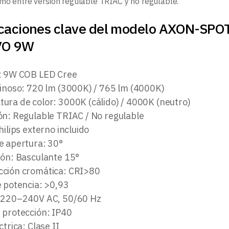
mo entre versión regulable TRIAC y no regulable.
icaciones clave del modelo AXON-
VO 9W
: 9W COB LED Cree
minoso: 720 lm (3000K) / 765 lm (4000K)
ura de color: 3000K (cálido) / 4000K (neutro)
ón: Regulable TRIAC / No regulable
hilips externo incluido
e apertura: 30°
ión: Basculante 15°
ción cromática: CRI>80
e potencia: >0,93
 220–240V AC, 50/60 Hz
 protección: IP40
ctrica: Clase II