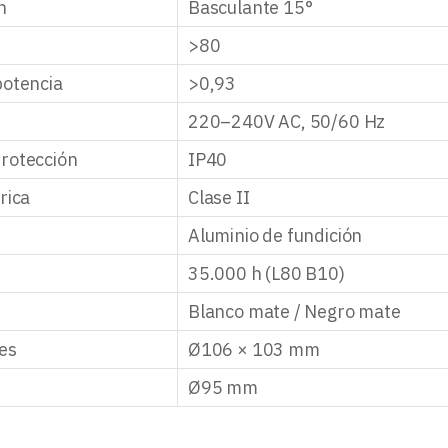
n
Basculante 15°
>80
potencia
>0,93
220–240V AC, 50/60 Hz
rotección
IP40
rica
Clase II
Aluminio de fundición
35.000 h (L80 B10)
Blanco mate / Negro mate
es
Ø106 × 103 mm
Ø95 mm