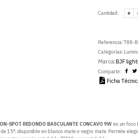
+
Cantidad:
AXON
Referencia:
788-
Categorías:
Lumin
Marca:
BJF light
Compartir:
Ficha Técnic
ON-SPOT REDONDO BASCULANTE CONCAVO 9W
es un foco
 de 15°, disponible en blanco mate o negro mate. Permite elegir