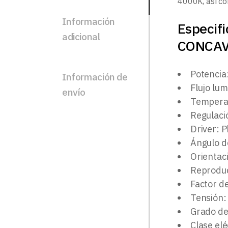
4000K, así co
Información
Especif
adicional
CONCA
Potencia
Información de
Flujo lu
envío
Temperat
Regulaci
Driver: P
Ángulo d
Orientac
Reproduc
Factor d
Tensión:
Grado de
Clase elé