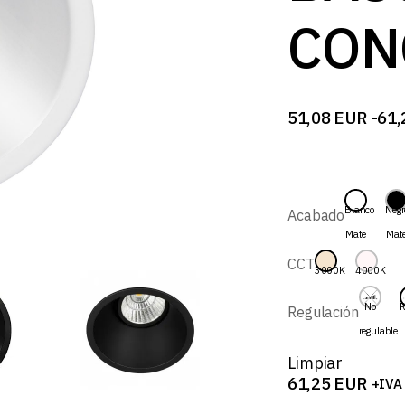
CON
51,08
EUR
-
61,
Rango
de
precios:
desde
51,08 EUR
hasta
Blanco
Negr
Acabado
61,25 EUR
Mate
Mat
CCT
3000K
4000K
No
R
Regulación
regulable
Limpiar
61,25
EUR
+IVA