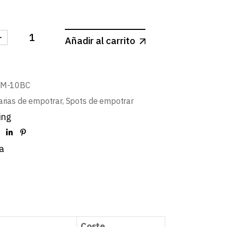
-
Añadir al carrito
 REDONDO CONCAVO ASIMETRICO BLANCO MATE ∅10
BM-10BC
arias de empotrar
,
Spots de empotrar
ing
a
Coste