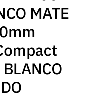
NCO MATE
00mm
Compact
 BLANCO
IDO