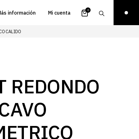
0
ás información
Mi cuenta
CO CALIDO
atálogos
Login
uestra historia
Carrito
istribuidores
Pedidos
ontacto
Recuperar
T REDONDO
contraseña
FAQs
royectos
CAVO
ona de inspiración
log
METRICO