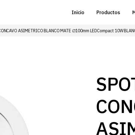
Inicio
Productos
M
CONCAVO ASIMETRICO BLANCO MATE ∅100mm LEDCompact 10W BLAN
C
N
D
C
SPO
P
CON
Z
B
ASI