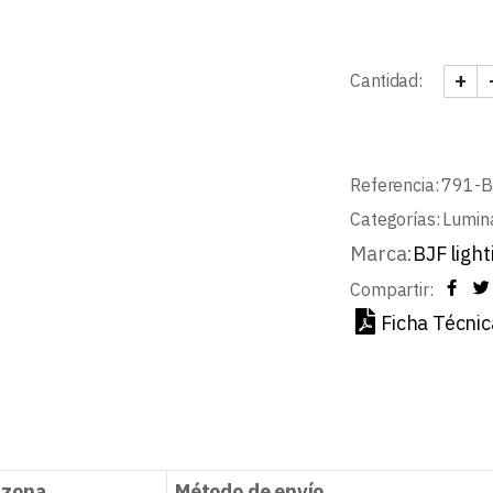
+
Cantidad:
SPOT
Referencia:
791-
Categorías:
Lumin
Marca:
BJF light
Compartir:
Ficha Técnic
 zona
Método de envío