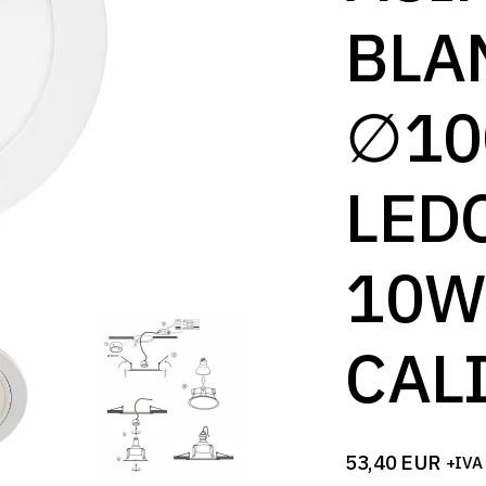
BLA
∅1
LED
10W
CAL
53,40
EUR
+IVA