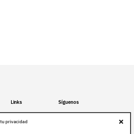
Links
Síguenos
Mapa del Sitio
Facebook
tu privacidad
Aviso legal
X (Twitter
)
Política de
Instagram