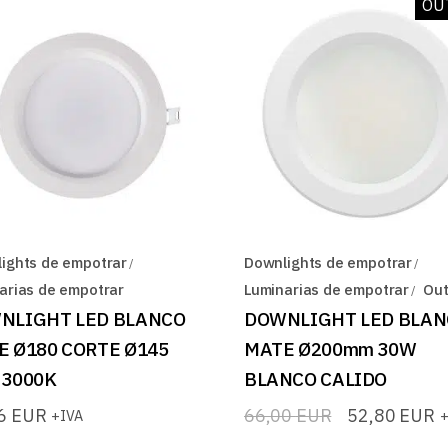
OU
ights de empotrar
Downlights de empotrar
arias de empotrar
Luminarias de empotrar
Out
NLIGHT LED BLANCO
DOWNLIGHT LED BLAN
E Ø180 CORTE Ø145
MATE Ø200mm 30W
 3000K
BLANCO CALIDO
86
EUR
66,00
EUR
52,80
EUR
+IVA
+
El
El
precio
precio