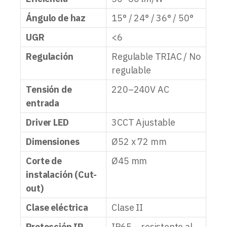
Ángulo de haz
15° / 24° / 36° / 50°
UGR
<6
Regulación
Regulable TRIAC / No
regulable
Tensión de
220–240V AC
entrada
Driver LED
3CCT Ajustable
Dimensiones
Ø52 x 72 mm
Corte de
Ø45 mm
instalación (Cut-
out)
Clase eléctrica
Clase II
Protección IP
IP65 – resistente al