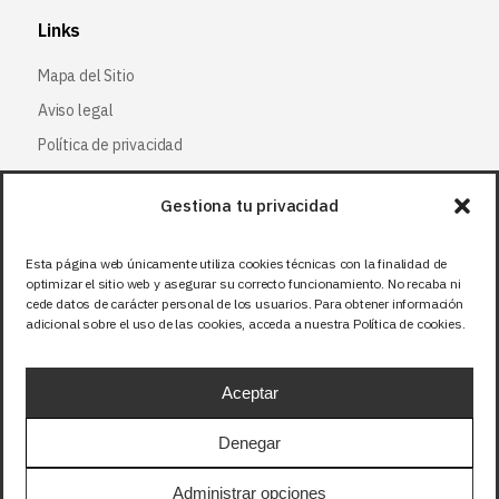
Links
Mapa del Sitio
Aviso legal
Política de privacidad
Política de cookies
Gestiona tu privacidad
Síguenos
Esta página web únicamente utiliza cookies técnicas con la finalidad de
optimizar el sitio web y asegurar su correcto funcionamiento. No recaba ni
Facebook
cede datos de carácter personal de los usuarios. Para obtener información
adicional sobre el uso de las cookies, acceda a nuestra Política de cookies.
X (Twitter
)
Instagram
Aceptar
LinkedIn
Denegar
Precios sin IVA (21%). Tasa RAEE incluida en
Administrar opciones