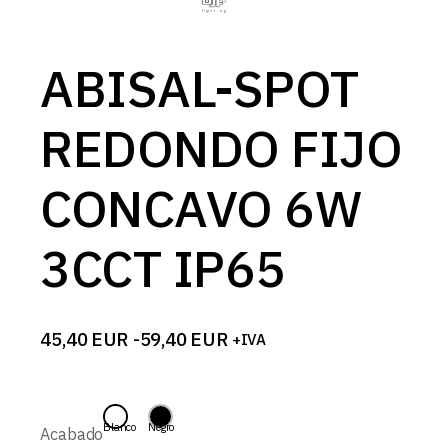
ABISAL-SPOT
REDONDO FIJO
CONCAVO 6W
3CCT IP65
45,40
EUR
-
59,40
EUR
+IVA
Rango
de
precios:
desde
45,40 EUR
Blanco
Negro
Acabado
hasta