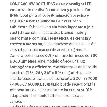
CÓNCAVO 6W 3CCT IP65
es un
downlight LED
empotrable de diseño cóncavo y protección
IP65
, ideal para ofrecer
iluminación precisa y
segura en zonas húmedas o exteriores
cubiertos
. Fabricado en
aluminio inyectado (die-
cast)
disponible en acabados
blanco mate y
negro mate
, combina
resistencia, eficiencia y
estética moderna
, convirtiéndose en una solución
versátil para iluminación de acento o general.
Con una potencia de
6W
y un flujo luminoso de
300
a 360 lúmenes
, este modelo ofrece una
luz
homogénea y eficiente
, con diferentes ángulos de
apertura (
15°, 24°, 36° o 50°
) según el tipo de
haz deseado. Gracias a su tecnología
3CCT (2700K
/ 4000K / 6000K)
, el usuario puede seleccionar la
temperatura de color mediante
interruptor DIP
,
adaptando fácilmente la iluminación a cada
espacio.