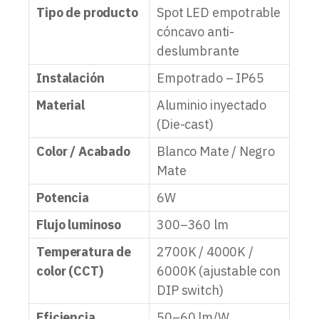
Tipo de producto
Spot LED empotrable
cóncavo anti-
deslumbrante
Instalación
Empotrado – IP65
Material
Aluminio inyectado
(Die-cast)
Color / Acabado
Blanco Mate / Negro
Mate
Potencia
6W
Flujo luminoso
300–360 lm
Temperatura de
2700K / 4000K /
color (CCT)
6000K (ajustable con
DIP switch)
Eficiencia
50–60 lm/W