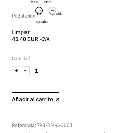
Mate
Mate
59,40 EUR
No
Regulable
Regulación
regulable
Limpiar
45,40
EUR
+IVA
Cantidad:
+
-
ABISAL-SPOT REDONDO FIJO CONCAVO 6W 3CCT 
Añadir al carrito
Referencia:
798-BM-6-3CCT