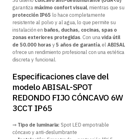
Su diseño
cóncavo anti-deslumbrante (UGR<6)
garantiza
máximo confort visual
, mientras que su
protección IP65
lo hace completamente
resistente al polvo y al agua, lo que permite su
instalación en
baños, duchas, cocinas, spas o
zonas exteriores protegidas
. Con una
vida útil
de 50.000 horas
y
5 años de garantía
, el
ABISAL
ofrece un rendimiento profesional con una estética
discreta y funcional.
Especificaciones clave del
modelo ABISAL-SPOT
REDONDO FIJO CÓNCAVO 6W
3CCT IP65
⇒
Tipo de luminaria:
Spot LED empotrable
cóncavo y anti-deslumbrante