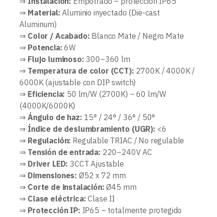
⇒
Instalación:
Empotrado – protección IP65
⇒
Material:
Aluminio inyectado (Die-cast
Aluminum)
⇒
Color / Acabado:
Blanco Mate / Negro Mate
⇒
Potencia:
6W
⇒
Flujo luminoso:
300–360 lm
⇒
Temperatura de color (CCT):
2700K / 4000K /
6000K (ajustable con DIP switch)
⇒
Eficiencia:
50 lm/W (2700K) – 60 lm/W
(4000K/6000K)
⇒
Ángulo de haz:
15° / 24° / 36° / 50°
⇒
Índice de deslumbramiento (UGR):
<6
⇒
Regulación:
Regulable TRIAC / No regulable
⇒
Tensión de entrada:
220–240V AC
⇒
Driver LED:
3CCT Ajustable
⇒
Dimensiones:
Ø52 x 72 mm
⇒
Corte de instalación:
Ø45 mm
⇒
Clase eléctrica:
Clase II
⇒
Protección IP:
IP65 – totalmente protegido