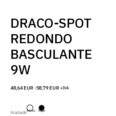
DRACO-SPOT
REDONDO
BASCULANTE
9W
48,64
EUR
-
58,79
EUR
+IVA
Rango
de
precios:
desde
48,64 EUR
Blanco
Negro
Acabado
hasta