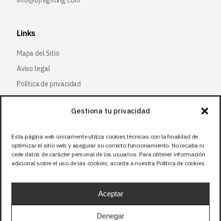
info@bjflighting.com
Links
Mapa del Sitio
Aviso legal
Política de privacidad
Política de cookies
Gestiona tu privacidad
Síguenos
Esta página web únicamente utiliza cookies técnicas con la finalidad de
optimizar el sitio web y asegurar su correcto funcionamiento. No recaba ni
Facebook
cede datos de carácter personal de los usuarios. Para obtener información
adicional sobre el uso de las cookies, acceda a nuestra Política de cookies.
X (Twitter
)
Instagram
Aceptar
LinkedIn
Denegar