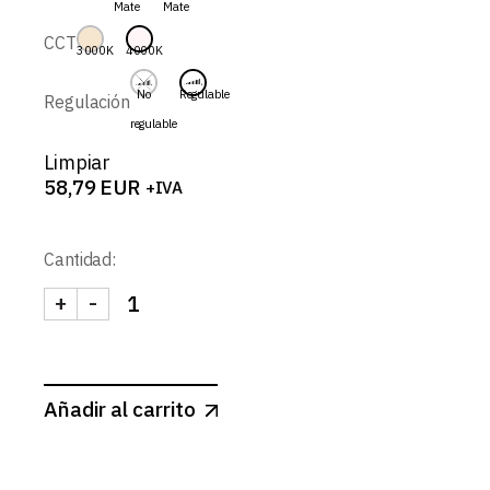
Mate
Mate
58,79 EUR
CCT
3000K
4000K
No
Regulable
Regulación
regulable
Limpiar
58,79
EUR
+IVA
Cantidad:
+
-
DRACO-SPOT REDONDO BASCULANTE 9W cantid
Añadir al carrito