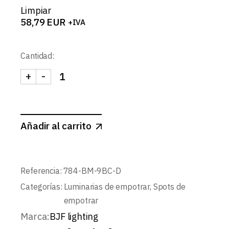
Limpiar
58,79
EUR
+IVA
Cantidad:
+
-
TIVO-SPOT CUADRADO BASCULANTE 9W cantida
Añadir al carrito
Referencia:
784-BM-9BC-D
Categorías:
Luminarias de empotrar
,
Spots de
empotrar
Marca:
BJF lighting