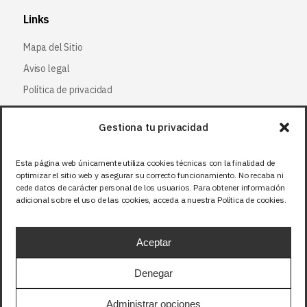
Links
Mapa del Sitio
Aviso legal
Política de privacidad
Política de cookies
Gestiona tu privacidad
Síguenos
Esta página web únicamente utiliza cookies técnicas con la finalidad de
optimizar el sitio web y asegurar su correcto funcionamiento. No recaba ni
Facebook
cede datos de carácter personal de los usuarios. Para obtener información
adicional sobre el uso de las cookies, acceda a nuestra Política de cookies.
X (Twitter
)
Instagram
Aceptar
LinkedIn
Denegar
Precios sin IVA (21%). Tasa RAEE incluida en
Administrar opciones