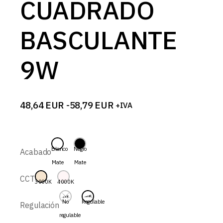
CUADRADO
BASCULANTE
9W
48,64
EUR
-
58,79
EUR
+IVA
Rango
de
precios:
desde
48,64 EUR
Blanco
Negro
Acabado
hasta
Mate
Mate
58,79 EUR
CCT
3000K
4000K
No
Regulable
Regulación
regulable