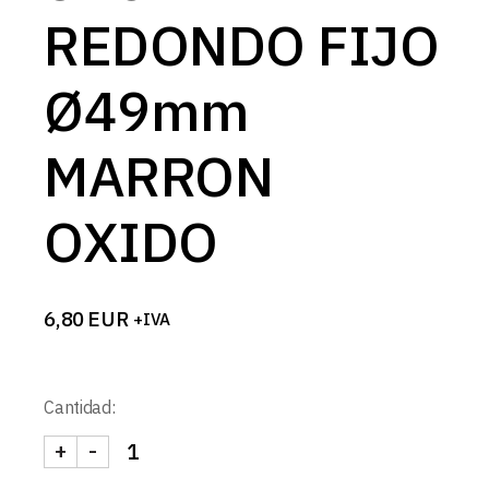
REDONDO FIJO
Ø49mm
MARRON
OXIDO
6,80
EUR
+IVA
Cantidad:
+
-
SPOTMINI REDONDO FIJO Ø49mm MARRON OXID