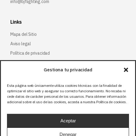
info@bjflighting.com
Links
Mapa del Sitio
Aviso legal
Política de privacidad
Política de cookies
Gestiona tu privacidad
Síguenos
Esta página web únicamente utiliza cookies técnicas con la finalidad de
optimizar el sitio web y asegurar su correcto funcionamiento. No recaba ni
Facebook
cede datos de carácter personal de los usuarios. Para obtener información
adicional sobre el uso de las cookies, acceda a nuestra Política de cookies.
X (Twitter
)
Instagram
Aceptar
LinkedIn
Denegar