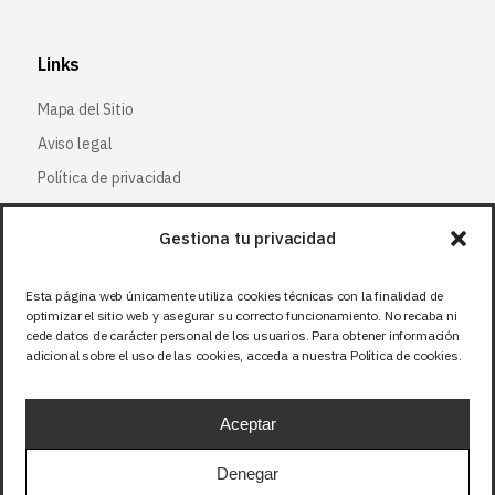
Links
Mapa del Sitio
Aviso legal
Política de privacidad
Política de cookies
Gestiona tu privacidad
Síguenos
Esta página web únicamente utiliza cookies técnicas con la finalidad de
optimizar el sitio web y asegurar su correcto funcionamiento. No recaba ni
Facebook
cede datos de carácter personal de los usuarios. Para obtener información
adicional sobre el uso de las cookies, acceda a nuestra Política de cookies.
X (Twitter
)
Instagram
Aceptar
LinkedIn
Denegar