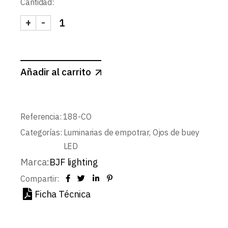
Cantidad:
+
-
SIRIUS-ARO REDONDO BASCULANTE cantidad
Añadir al carrito
Referencia:
188-CO
Categorías:
Luminarias de empotrar
,
Ojos de buey
LED
Marca:
BJF lighting
Compartir:
Ficha Técnica