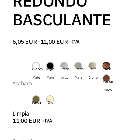
REDONDO
BASCULANTE
6,05
EUR
-
11,00
EUR
+IVA
Rango
de
precios:
desde
6,05 EUR
Blanco
Negro
Cromo
Cromo
Satín
Cobre
hasta
Mate
Mate
brillo
Mate
Cromo
11,00 EUR
Marrón
Acabado
Óxido
Pavón
Oro
Limpiar
11,00
EUR
+IVA