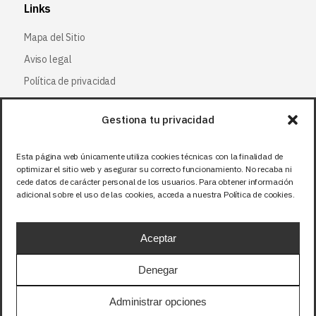
Links
Mapa del Sitio
Aviso legal
Política de privacidad
Política de cookies
Gestiona tu privacidad
Síguenos
Esta página web únicamente utiliza cookies técnicas con la finalidad de
optimizar el sitio web y asegurar su correcto funcionamiento. No recaba ni
Facebook
cede datos de carácter personal de los usuarios. Para obtener información
adicional sobre el uso de las cookies, acceda a nuestra Política de cookies.
X (Twitter
)
Instagram
Aceptar
LinkedIn
Denegar
Precios sin IVA (21%). Tasa RAEE incluida en
Administrar opciones