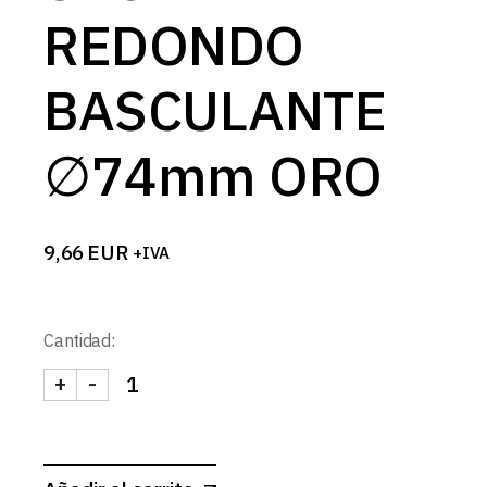
REDONDO
BASCULANTE
∅74mm ORO
9,66
EUR
+IVA
Cantidad:
+
-
SPOT REDONDO BASCULANTE ∅74mm ORO cant