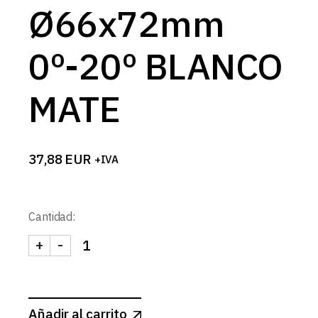
Ø66x72mm
0º-20º BLANCO
MATE
37,88
EUR
+IVA
Cantidad:
+
-
SPOT RECTANGULAR CONCAVO Ø66x72mm 0º-20º
Añadir al carrito