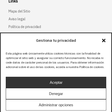
Links
Mapa del Sitio
Aviso legal
Política de privacidad
Política de cookies
Gestiona tu privacidad
Síguenos
Esta página web únicamente utiliza cookies técnicas con la finalidad de
optimizar el sitio web y asegurar su correcto funcionamiento. No recaba ni
Facebook
cede datos de carácter personal de los usuarios. Para obtener información
adicional sobre el uso de las cookies, acceda a nuestra Política de cookies.
X (Twitter
)
Instagram
Aceptar
LinkedIn
Denegar
Precios sin IVA (21%). Tasa RAEE incluida en
Administrar opciones
aquellos productos que corresponda.