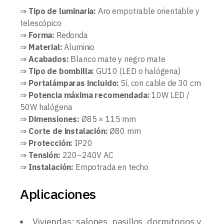
⇒
Tipo de luminaria:
Aro empotrable orientable y
telescópico
⇒
Forma:
Redonda
⇒
Material:
Aluminio
⇒
Acabados:
Blanco mate y negro mate
⇒
Tipo de bombilla:
GU10 (LED o halógena)
⇒
Portalámparas incluido:
Sí, con cable de 30 cm
⇒
Potencia máxima recomendada:
10W LED /
50W halógena
⇒
Dimensiones:
Ø85 × 115 mm
⇒
Corte de instalación:
Ø80 mm
⇒
Protección:
IP20
⇒
Tensión:
220–240V AC
⇒
Instalación:
Empotrada en techo
Aplicaciones
Viviendas: salones, pasillos, dormitorios y