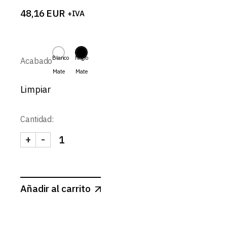
48,16
EUR
+IVA
Blanco
Negro
Acabado
Mate
Mate
Limpiar
Cantidad:
+
-
ARCUS-ARO ORIENTABLE Y TELESCOPICO cantid
Añadir al carrito