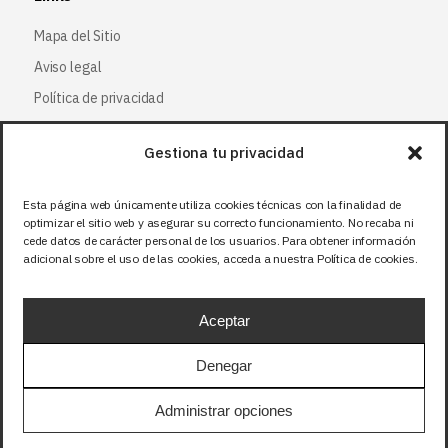
Mapa del Sitio
Aviso legal
Política de privacidad
Política de cookies
Gestiona tu privacidad
Síguenos
Esta página web únicamente utiliza cookies técnicas con la finalidad de
optimizar el sitio web y asegurar su correcto funcionamiento. No recaba ni
Facebook
cede datos de carácter personal de los usuarios. Para obtener información
adicional sobre el uso de las cookies, acceda a nuestra Política de cookies.
X (Twitter
)
Instagram
Aceptar
LinkedIn
Denegar
Precios sin IVA (21%). Tasa RAEE incluida en
Administrar opciones
aquellos productos que corresponda.