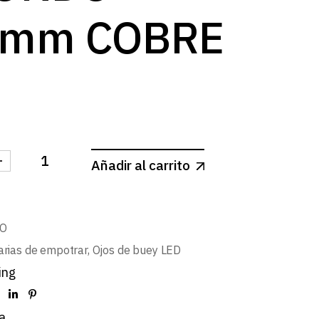
log
mm COBRE
-
Añadir al carrito
 FIJO REDONDO ∅64mm COBRE cantidad
CO
arias de empotrar
,
Ojos de buey LED
ing
a