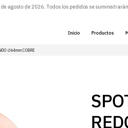
e agosto de 2026. Todos los pedidos se suministrarán a
Inicio
Productos
M
ONDO ∅64mm COBRE
C
N
D
C
SPO
P
RED
Z