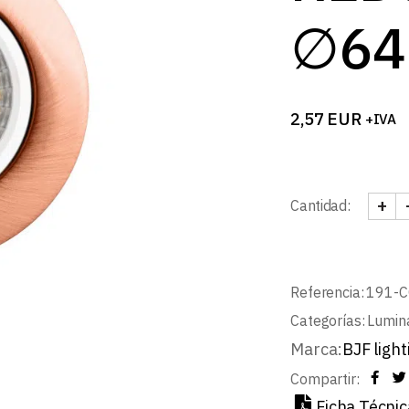
B
∅64
2,57
EUR
+IVA
+
Cantidad:
SPOT
Referencia:
191-
Categorías:
Lumin
Marca:
BJF light
Compartir:
Ficha Técnic