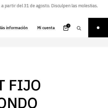
 partir del 31 de agosto. Disculpen las molestias.
0
ás información
Mi cuenta
atálogos
Login
uestra historia
Carrito
istribuidores
Pedidos
ontacto
Recuperar
T FIJO
contraseña
FAQs
royectos
ONDO
ona de inspiración