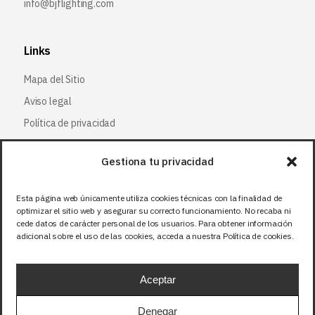
info@bjflighting.com
Links
Mapa del Sitio
Aviso legal
Política de privacidad
Política de cookies
Gestiona tu privacidad
Síguenos
Esta página web únicamente utiliza cookies técnicas con la finalidad de
optimizar el sitio web y asegurar su correcto funcionamiento. No recaba ni
Facebook
cede datos de carácter personal de los usuarios. Para obtener información
adicional sobre el uso de las cookies, acceda a nuestra Política de cookies.
X (Twitter
)
Instagram
Aceptar
LinkedIn
Denegar