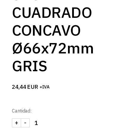
CUADRADO
CONCAVO
Ø66x72mm
GRIS
24,44
EUR
+IVA
Cantidad:
+
-
SPOT CUADRADO CONCAVO Ø66x72mm GRIS can